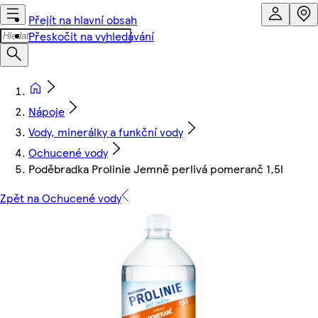
Přejít na hlavní obsah
Přeskočit na vyhledávání
Nápoje
Vody, minerálky a funkční vody
Ochucené vody
Poděbradka Prolinie Jemně perlivá pomeranč 1,5l
Zpět na Ochucené vody