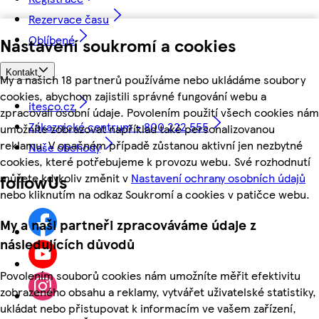
Rezervace času
Oblíbené
Nastavení soukromí a cookies
Kontakt
My a našich 18 partnerů používáme nebo ukládáme soubory
cookies, abychom zajistili správné fungování webu a
itesco.cz
zpracovali osobní údaje. Povolením použití všech cookies nám
Zákaznické centrum - 800 222 555
umožníte zobrazovat například také personalizovanou
reklamu. V opačném případě zůstanou aktivní jen nezbytné
Naše obchody
cookies, které potřebujeme k provozu webu. Své rozhodnutí
můžete kdykoliv změnit v
Nastavení ochrany osobních údajů
followUs
nebo kliknutím na odkaz Soukromí a cookies v patičce webu.
My a naši partneři zpracováváme údaje z
následujících důvodů
Povolením souborů cookies nám umožníte měřit efektivitu
zobrazeného obsahu a reklamy, vytvářet uživatelské statistiky,
ukládat nebo přistupovat k informacím ve vašem zařízení,