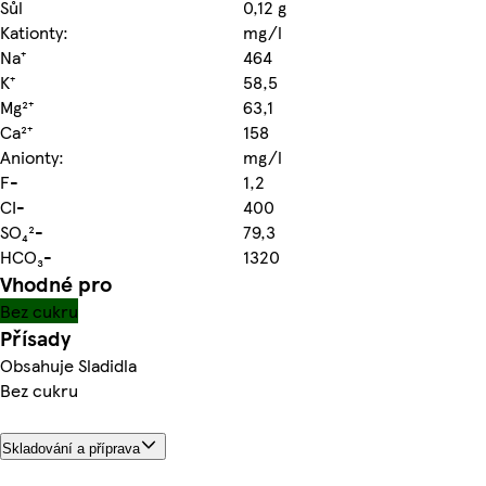
Sůl
0,12 g
Kationty:
mg/l
Na⁺
464
K⁺
58,5
Mg²⁺
63,1
Ca²⁺
158
Anionty:
mg/l
F-
1,2
CI-
400
SO₄²-
79,3
HCO₃-
1320
Vhodné pro
Bez cukru
Přísady
Obsahuje Sladidla
Bez cukru
Skladování a příprava