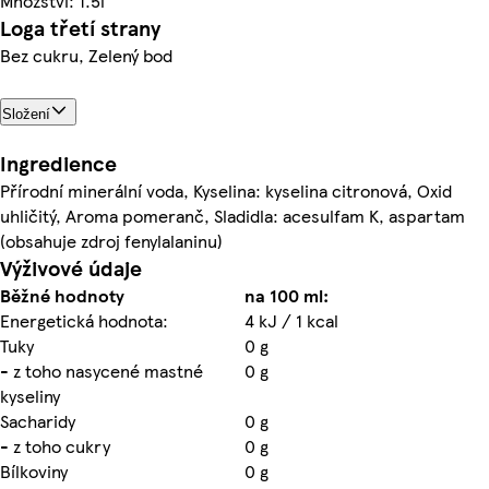
Množství: 1.5l
Loga třetí strany
Bez cukru, Zelený bod
Složení
Ingredience
Přírodní minerální voda, Kyselina: kyselina citronová, Oxid
uhličitý, Aroma pomeranč, Sladidla: acesulfam K, aspartam
(obsahuje zdroj fenylalaninu)
Výživové údaje
Běžné hodnoty
na 100 ml:
Energetická hodnota:
4 kJ / 1 kcal
Tuky
0 g
- z toho nasycené mastné
0 g
kyseliny
Sacharidy
0 g
- z toho cukry
0 g
Bílkoviny
0 g