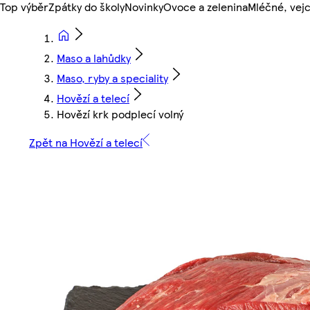
Top výběr
Zpátky do školy
Novinky
Ovoce a zelenina
Mléčné, vejc
Maso a lahůdky
Maso, ryby a speciality
Hovězí a telecí
Hovězí krk podplecí volný
Zpět na Hovězí a telecí