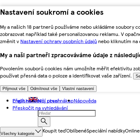
Nastavení soukromí a cookies
My a našich 18 partnerů používáme nebo ukládáme soubory coo
zobrazovat například také personalizovanou reklamu. V opačn
změnit v
Nastavení ochrany osobních údajů
nebo kliknutím na 
My a naši partneři zpracováváme údaje z následuj
Povolením souborů cookies nám umožníte měřit efektivitu zobr
používat přesná data o poloze a identifikovat vaše zařízení.
Se
Přijmout vše
Odmítnout vše
Vlastní nastavení
Přejít na hlavní obsah
English
Můj první nákup
Nápověda
Přeskočit na vyhledávání
Koupit teď
Oblíbené
Speciální nabídky
Online
Všechny kategorie