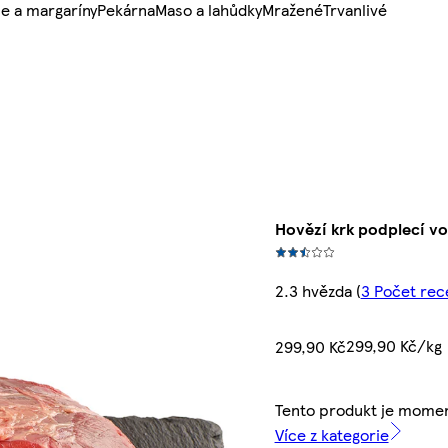
e a margaríny
Pekárna
Maso a lahůdky
Mražené
Trvanlivé
Hovězí krk podplecí vo
2.3 hvězda
(
3 Počet rec
299,90 Kč/kg
299,90 Kč
Tento produkt je momen
Více z kategorie