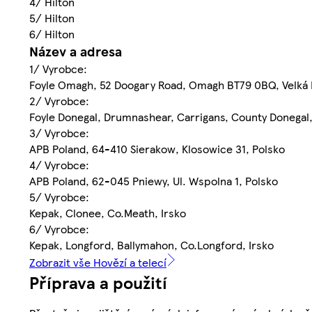
4/ Hilton
5/ Hilton
6/ Hilton
Název a adresa
1/ Vyrobce:
Foyle Omagh, 52 Doogary Road, Omagh BT79 0BQ, Velká 
2/ Vyrobce:
Foyle Donegal, Drumnashear, Carrigans, County Donegal,
3/ Vyrobce:
APB Poland, 64-410 Sierakow, Klosowice 31, Polsko
4/ Vyrobce:
APB Poland, 62-045 Pniewy, Ul. Wspolna 1, Polsko
5/ Vyrobce:
Kepak, Clonee, Co.Meath, Irsko
6/ Vyrobce:
Kepak, Longford, Ballymahon, Co.Longford, Irsko
Zobrazit vše Hovězí a telecí
Příprava a použití