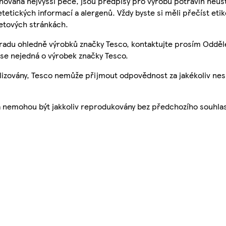
nována nejvyšší péče, jsou předpisy pro výrobu potravin neust
etetických informací a alergenů. Vždy byste si měli přečíst eti
etových stránkách.
 radu ohledně výrobků značky Tesco, kontaktujte prosím Odděl
se nejedná o výrobek značky Tesco.
ualizovány, Tesco nemůže přijmout odpovědnost za jakékoliv ne
a nemohou být jakkoliv reprodukovány bez předchozího souhla