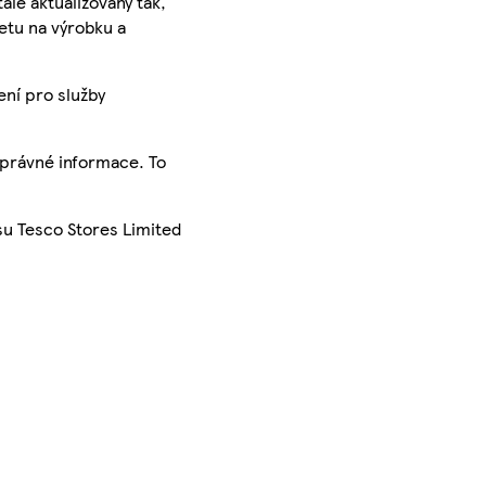
ále aktualizovány tak,
ketu na výrobku a
ení pro služby
správné informace. To
su Tesco Stores Limited