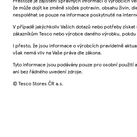
Přestože je zajištění správných informací o výrobcích vě
že může dojít ke změně složek potravin, obsahu živin, di
nespoléhat se pouze na informace poskytnuté na intern
V případě jakýchkoliv Vašich dotazů nebo potřeby získat
zákazníkům Tesco nebo výrobce daného výrobku, pokdu 
I přesto, že jsou informace o výrobcích pravidelně akt
však nemá vliv na Vaše práva dle zákona.
Tyto informace jsou podávány pouze pro osobní použití 
ani bez řádného uvedení zdroje.
© Tesco Stores ČR a.s.