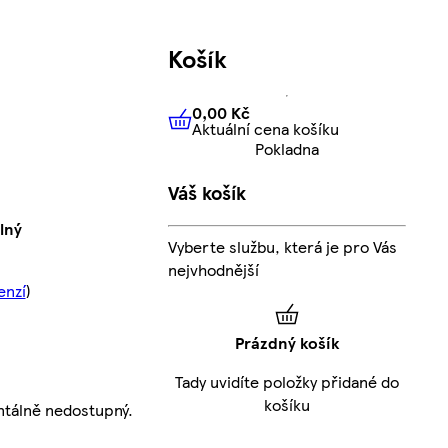
Košík
0,00 Kč
Aktuální cena košíku
0,00 Kč
Aktuální cena košíku
Pokladna
Váš košík
lný
Vyberte službu, která je pro Vás
nejvhodnější
enzí
)
Prázdný košík
Tady uvidíte položky přidané do
košíku
tálně nedostupný.