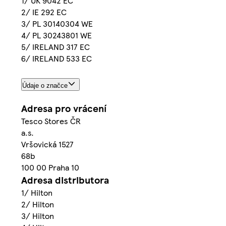
1/ UK 9042 EC
2/ IE 292 EC
3/ PL 30140304 WE
4/ PL 30243801 WE
5/ IRELAND 317 EC
6/ IRELAND 533 EC
Údaje o značce
Adresa pro vrácení
Tesco Stores ČR
a.s.
Vršovická 1527
68b
100 00 Praha 10
Adresa distributora
1/ Hilton
2/ Hilton
3/ Hilton