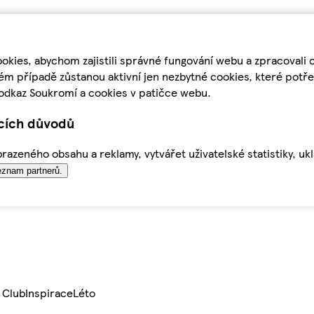
kies, abychom zajistili správné fungování webu a zpracovali 
ém případě zůstanou aktivní jen nezbytné cookies, které pot
odkaz Soukromí a cookies v patičce webu.
ících důvodů
azeného obsahu a reklamy, vytvářet uživatelské statistiky, uk
znam partnerů.
 Club
Inspirace
Léto