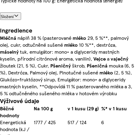
Typické hodnoty na 100 g: Energetická hodnota {energie}
Složení
Ingredience
Mléčná
náplň 38 % (pasterované
mléko
29, 5 %**, palmový
olej, cukr, odtučněné sušené
mléko
10 %**, dextróza,
máselný
tuk, emulgátor: mono- a diglyceridy mastných
kyselin, přírodní citrónové aroma, vanilin),
Vejce
a
vaječný
žloutek (21, 5 %), Cukr,
Pšeničný
škrob,
Pšeničná
mouka (6, 5
%), Dextróza, Palmový olej, Plnotučné sušené
mléko
(2, 5 %),
Glukózo-fruktózový sirup, Emulgátor: mono- a diglyceridy
mastných kyselin, **Odpovídá 11 % pasterovaného mléka a 3,
5 % odtučněného sušeného mléka v hotovém výrobku
Výživové údaje
Běžné
Na 100 g
v 1 kusu (29 g)
%* v 1 kusu
hodnoty
Energetická
1777 / 425
517 / 124
6
hodnota (kJ /