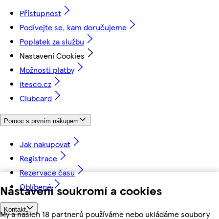
Přístupnost
Podívejte se, kam doručujeme
Poplatek za službu
Nastavení Cookies
Možnosti platby
itesco.cz
Clubcard
Pomoc s prvním nákupem
Jak nakupovat
Registrace
Rezervace času
Oblíbené
Nastavení soukromí a cookies
Kontakt
My a našich 18 partnerů používáme nebo ukládáme soubory