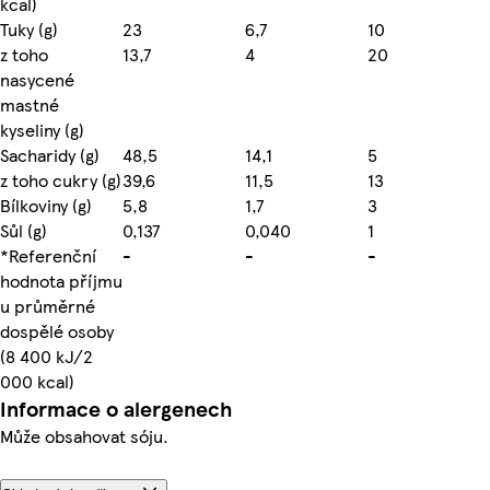
kcal)
Tuky (g)
23
6,7
10
z toho
13,7
4
20
nasycené
mastné
kyseliny (g)
Sacharidy (g)
48,5
14,1
5
z toho cukry (g)
39,6
11,5
13
Bílkoviny (g)
5,8
1,7
3
Sůl (g)
0,137
0,040
1
*Referenční
-
-
-
hodnota příjmu
u průměrné
dospělé osoby
(8 400 kJ/2
000 kcal)
Informace o alergenech
Může obsahovat sóju.