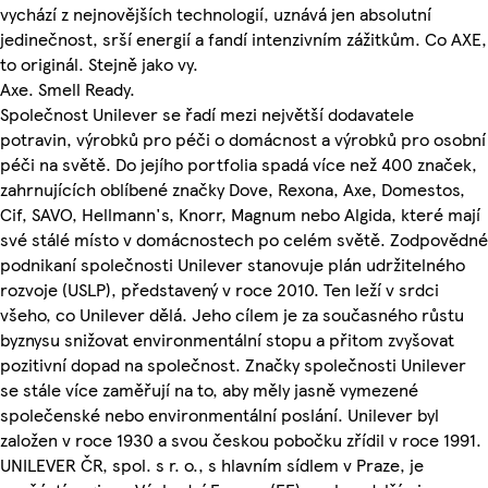
vychází z nejnovějších technologií, uznává jen absolutní
jedinečnost, srší energií a fandí intenzivním zážitkům. Co AXE,
to originál. Stejně jako vy.
Axe. Smell Ready.
Společnost Unilever se řadí mezi největší dodavatele
potravin, výrobků pro péči o domácnost a výrobků pro osobní
péči na světě. Do jejího portfolia spadá více než 400 značek,
zahrnujících oblíbené značky Dove, Rexona, Axe, Domestos,
Cif, SAVO, Hellmann's, Knorr, Magnum nebo Algida, které mají
své stálé místo v domácnostech po celém světě. Zodpovědné
podnikaní společnosti Unilever stanovuje plán udržitelného
rozvoje (USLP), představený v roce 2010. Ten leží v srdci
všeho, co Unilever dělá. Jeho cílem je za současného růstu
byznysu snižovat environmentální stopu a přitom zvyšovat
pozitivní dopad na společnost. Značky společnosti Unilever
se stále více zaměřují na to, aby měly jasně vymezené
společenské nebo environmentální poslání. Unilever byl
založen v roce 1930 a svou českou pobočku zřídil v roce 1991.
UNILEVER ČR, spol. s r. o., s hlavním sídlem v Praze, je