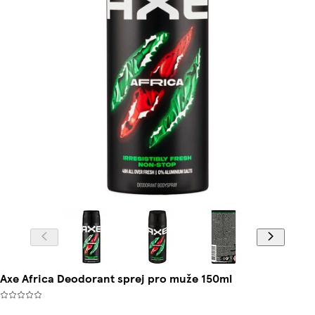
Axe Africa Deodorant sprej pro muže 150ml