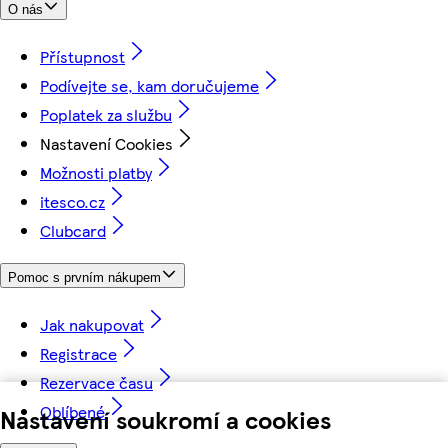
O nás
Přístupnost
Podívejte se, kam doručujeme
Poplatek za službu
Nastavení Cookies
Možnosti platby
itesco.cz
Clubcard
Pomoc s prvním nákupem
Jak nakupovat
Registrace
Rezervace času
Oblíbené
Nastavení soukromí a cookies