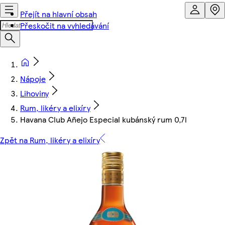
Přejít na hlavní obsah
Přeskočit na vyhledávání
Nápoje
Lihoviny
Rum, likéry a elixíry
Havana Club Añejo Especial kubánský rum 0,7l
Zpět na Rum, likéry a elixíry