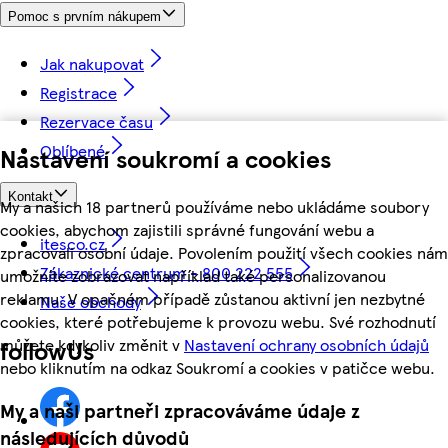
Pomoc s prvním nákupem
Jak nakupovat
Registrace
Rezervace času
Oblíbené
Nastavení soukromí a cookies
Kontakt
My a našich 18 partnerů používáme nebo ukládáme soubory
cookies, abychom zajistili správné fungování webu a
itesco.cz
zpracovali osobní údaje. Povolením použití všech cookies nám
Zákaznické centrum - 800 222 555
umožníte zobrazovat například také personalizovanou
reklamu. V opačném případě zůstanou aktivní jen nezbytné
Naše obchody
cookies, které potřebujeme k provozu webu. Své rozhodnutí
můžete kdykoliv změnit v
Nastavení ochrany osobních údajů
followUs
nebo kliknutím na odkaz Soukromí a cookies v patičce webu.
My a naši partneři zpracováváme údaje z
následujících důvodů