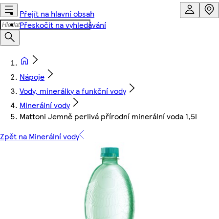
Přejít na hlavní obsah
Přeskočit na vyhledávání
Nápoje
Vody, minerálky a funkční vody
Minerální vody
Mattoni Jemně perlivá přírodní minerální voda 1,5l
Zpět na Minerální vody