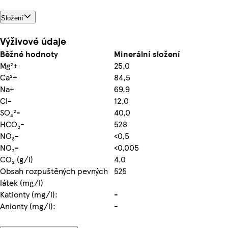
Složení
Výživové údaje
Běžné hodnoty
Minerální složení
Mg²+
25,0
Ca²+
84,5
Na+
69,9
Cl-
12,0
SO₄²-
40,0
HCO₃-
528
NO₃-
<0,5
NO₂-
<0,005
CO₂ (g/l)
4,0
Obsah rozpuštěných pevných
525
látek (mg/l)
Kationty (mg/l):
-
Anionty (mg/l):
-