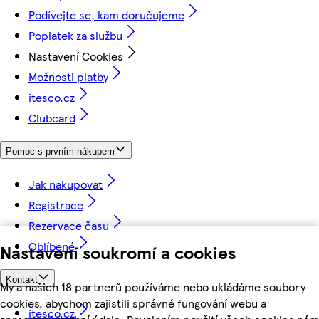
Podívejte se, kam doručujeme
Poplatek za službu
Nastavení Cookies
Možnosti platby
itesco.cz
Clubcard
Pomoc s prvním nákupem
Jak nakupovat
Registrace
Rezervace času
Oblíbené
Nastavení soukromí a cookies
Kontakt
My a našich 18 partnerů používáme nebo ukládáme soubory
cookies, abychom zajistili správné fungování webu a
itesco.cz