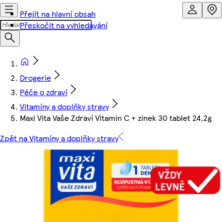
Přejít na hlavní obsah
Přeskočit na vyhledávání
Drogerie
Péče o zdraví
Vitamíny a doplňky stravy
Maxi Vita Vaše Zdraví Vitamin C + zinek 30 tablet 24,2g
Zpět na Vitamíny a doplňky stravy