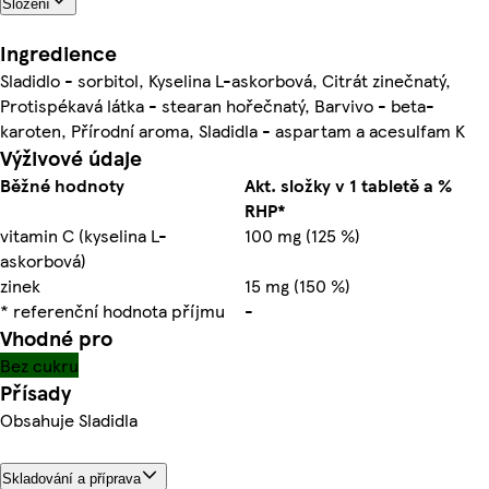
Složení
Ingredience
Sladidlo - sorbitol, Kyselina L-askorbová, Citrát zinečnatý,
Protispékavá látka - stearan hořečnatý, Barvivo - beta-
karoten, Přírodní aroma, Sladidla - aspartam a acesulfam K
Výživové údaje
Běžné hodnoty
Akt. složky v 1 tabletě a %
RHP*
vitamin C (kyselina L-
100 mg (125 %)
askorbová)
zinek
15 mg (150 %)
* referenční hodnota příjmu
-
Vhodné pro
Bez cukru
Přísady
Obsahuje Sladidla
Skladování a příprava