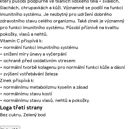
který působí podpůrně ve tkáních lidského těla - svalech,
šlachách, chrupavkách a kůži. Významně se podílí na funkci
imunitního systému. Je nezbytný pro udržení dobrého
zdravotního stavu celého organizmu. Také zinek je významný
pro funkci imunitního systému. Působí příznivě na kvalitu
pokožky, vlasů a nehtů.
Vitamin C přispívá k:
- normální funkci imunitního systému
- snížení míry únavy a vyčerpání
- ochraně před oxidativním stresem
- normální tvorbě kolagenu pro normální funkci kůže a dásní
- zvýšení vstřebávání železa
Zinek přispívá k:
- normálnímu metabolizmu kyselin a zásad
- normálnímu stavu kostí
- normálnímu stavu vlasů, nehtů a pokožky.
Loga třetí strany
Bez cukru, Zelený bod