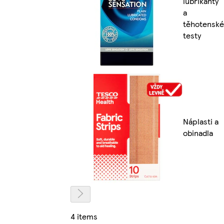
lubrikanty
a
těhotenské
testy
Náplasti a
obinadla
4 items