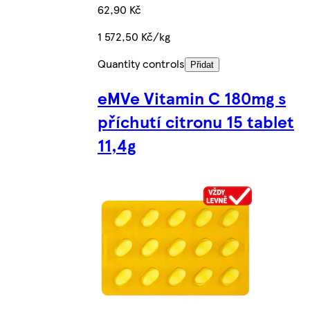
62,90 Kč
1 572,50 Kč/kg
Quantity controls
Přidat
eMVe Vitamin C 180mg s
příchutí citronu 15 tablet
11,4g