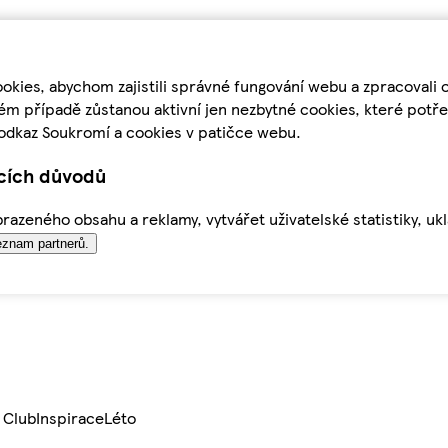
kies, abychom zajistili správné fungování webu a zpracovali 
ém případě zůstanou aktivní jen nezbytné cookies, které pot
odkaz Soukromí a cookies v patičce webu.
ících důvodů
azeného obsahu a reklamy, vytvářet uživatelské statistiky, uk
znam partnerů.
 Club
Inspirace
Léto