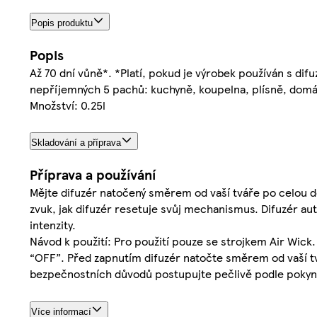
Popis produktu
Popis
Až 70 dní vůně*. *Platí, pokud je výrobek používán s difu
nepříjemných 5 pachů: kuchyně, koupelna, plísně, domác
Množství: 0.25l
Skladování a příprava
Příprava a používání
Mějte difuzér natočený směrem od vaší tváře po celou d
zvuk, jak difuzér resetuje svůj mechanismus. Difuzér au
intenzity.
Návod k použití: Pro použití pouze se strojkem Air Wick.
“OFF”. Před zapnutím difuzér natočte směrem od vaší t
bezpečnostních důvodů postupujte pečlivě podle pokynů
Více informací