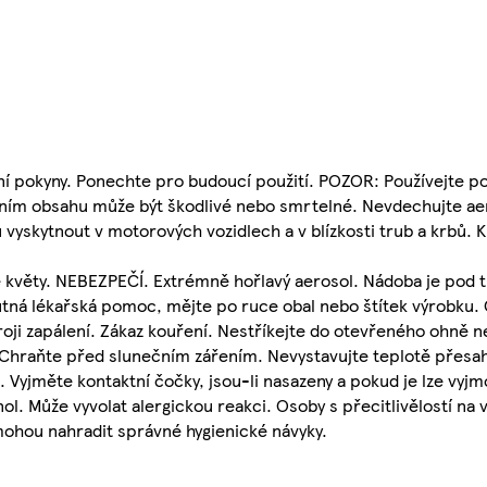
í pokyny. Ponechte pro budoucí použití. POZOR: Používejte po
ím obsahu může být škodlivé nebo smrtelné. Nevdechujte aero
yskytnout v motorových vozidlech a v blízkosti trub a krbů. K
 květy. NEBEZPEČÍ. Extrémně hořlavý aerosol. Nádoba je pod tl
utná lékařská pomoc, mějte po ruce obal nebo štítek výrobku.
oji zapálení. Zákaz kouření. Nestříkejte do otevřeného ohně n
 Chraňte před slunečním zářením. Nevystavujte teplotě přesahu
Vyjměte kontaktní čočky, jsou-li nasazeny a pokud je lze vyj
nol. Může vyvolat alergickou reakci. Osoby s přecitlivělostí na
ohou nahradit správné hygienické návyky.