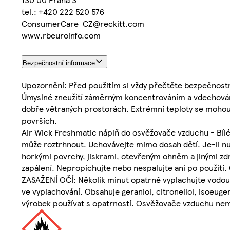
tel.: +420 222 520 576
ConsumerCare_CZ@reckitt.com
www.rbeuroinfo.com
Bezpečnostní informace
Upozornění: Před použitím si vždy přečtěte bezpečnostn
Úmyslné zneužití záměrným koncentrováním a vdechován
dobře větraných prostorách. Extrémní teploty se mohou v
površích.
Air Wick Freshmatic náplň do osvěžovače vzduchu - Bílé
může roztrhnout. Uchovávejte mimo dosah dětí. Je-li n
horkými povrchy, jiskrami, otevřeným ohněm a jinými zdr
zapálení. Nepropichujte nebo nespalujte ani po použití.
ZASAŽENÍ OČÍ: Několik minut opatrně vyplachujte vodou. 
ve vyplachování. Obsahuje geraniol, citronellol, isoeuge
výrobek používat s opatrností. Osvěžovače vzduchu nem