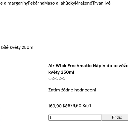
e a margaríny
Pekárna
Maso a lahůdky
Mražené
Trvanlivé
bílé květy 250ml
Air Wick Freshmatic Náplň do osvěž
květy 250ml
Zatím žádné hodnocení
679,60 Kč/l
169,90 Kč
Přidat