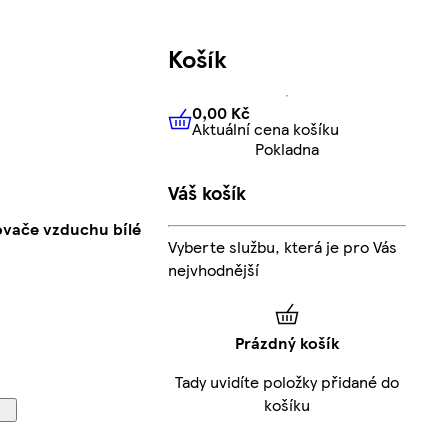
Košík
0,00 Kč
Aktuální cena košíku
0,00 Kč
Aktuální cena košíku
Pokladna
Váš košík
ovače vzduchu bílé
Vyberte službu, která je pro Vás
nejvhodnější
Prázdný košík
Tady uvidíte položky přidané do
košíku