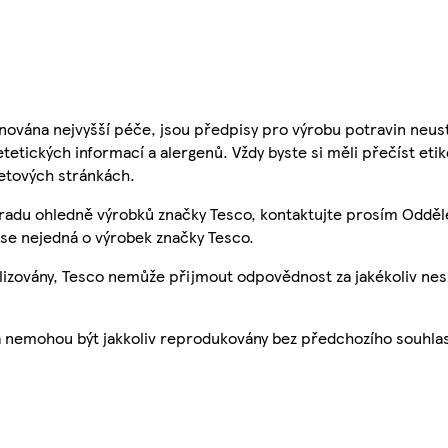
nována nejvyšší péče, jsou předpisy pro výrobu potravin neust
etetických informací a alergenů. Vždy byste si měli přečíst eti
etových stránkách.
 radu ohledně výrobků značky Tesco, kontaktujte prosím Odděl
se nejedná o výrobek značky Tesco.
ualizovány, Tesco nemůže přijmout odpovědnost za jakékoliv ne
a nemohou být jakkoliv reprodukovány bez předchozího souhla