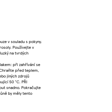
uze v souladu s pokyny.
soly. Používejte v
luzký na tvrdých
akem: při zahřívání se
 Chraňte před teplem,
ebo jiných zdrojů
jící 50 °C. PŘI
mout snadno. Pokračujte
 vůně by měly tento