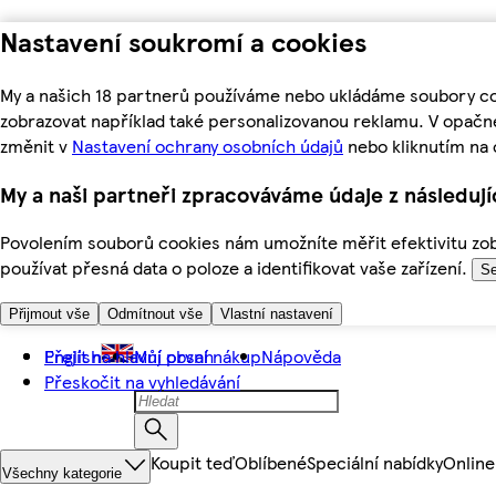
Nastavení soukromí a cookies
My a našich 18 partnerů používáme nebo ukládáme soubory coo
zobrazovat například také personalizovanou reklamu. V opačn
změnit v
Nastavení ochrany osobních údajů
nebo kliknutím na 
My a naši partneři zpracováváme údaje z následuj
Povolením souborů cookies nám umožníte měřit efektivitu zobr
používat přesná data o poloze a identifikovat vaše zařízení.
Se
Přijmout vše
Odmítnout vše
Vlastní nastavení
Přejít na hlavní obsah
English
Můj první nákup
Nápověda
Přeskočit na vyhledávání
Koupit teď
Oblíbené
Speciální nabídky
Online
Všechny kategorie