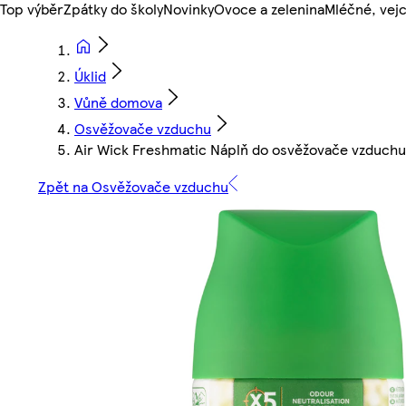
Top výběr
Zpátky do školy
Novinky
Ovoce a zelenina
Mléčné, vejc
Úklid
Vůně domova
Osvěžovače vzduchu
Air Wick Freshmatic Náplň do osvěžovače vzduchu 
Zpět na Osvěžovače vzduchu