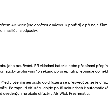
zérem Air Wick (dle obrázku v návodu k použití) a při nejnižším
í mazlíčci a odpadky.
obu jeho používání. Při vkládání baterie nebo přepínání přepí
tomaticky uvolní vůni 15 sekund po přepnutí přepínače do někt
 Před vložením aerosolu do difuzéru se přesvědčte, že je difu
váře. Po zapnutí difuzéru dojde po 15 sekundách k automatick
 uvedených na obale difuzéru Air Wick Freshmatic.