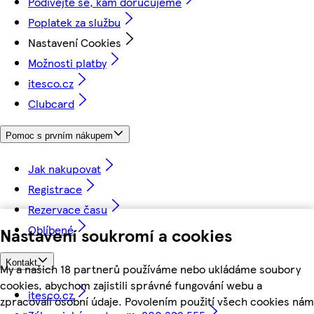
Podívejte se, kam doručujeme
Poplatek za službu
Nastavení Cookies
Možnosti platby
itesco.cz
Clubcard
Pomoc s prvním nákupem
Jak nakupovat
Registrace
Rezervace času
Oblíbené
Nastavení soukromí a cookies
Kontakt
My a našich 18 partnerů používáme nebo ukládáme soubory
cookies, abychom zajistili správné fungování webu a
itesco.cz
zpracovali osobní údaje. Povolením použití všech cookies nám