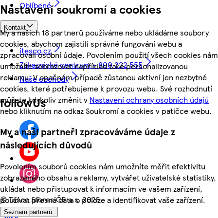
Oblíbené
Nastavení soukromí a cookies
Kontakt
My a našich 18 partnerů používáme nebo ukládáme soubory
cookies, abychom zajistili správné fungování webu a
itesco.cz
zpracovali osobní údaje. Povolením použití všech cookies nám
Zákaznické centrum - 800 222 555
umožníte zobrazovat například také personalizovanou
reklamu. V opačném případě zůstanou aktivní jen nezbytné
Naše obchody
cookies, které potřebujeme k provozu webu. Své rozhodnutí
můžete kdykoliv změnit v
Nastavení ochrany osobních údajů
followUs
nebo kliknutím na odkaz Soukromí a cookies v patičce webu.
My a naši partneři zpracováváme údaje z
následujících důvodů
Povolením souborů cookies nám umožníte měřit efektivitu
zobrazeného obsahu a reklamy, vytvářet uživatelské statistiky,
ukládat nebo přistupovat k informacím ve vašem zařízení,
©
Tesco Stores ČR a.s. 2026
používat přesná data o poloze a identifikovat vaše zařízení.
Seznam partnerů.