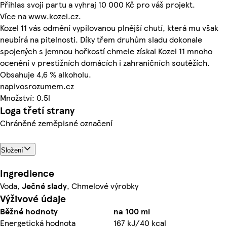
Přihlas svoji partu a vyhraj 10 000 Kč pro váš projekt.
Více na www.kozel.cz.
Kozel 11 vás odmění vypilovanou plnější chutí, která mu však
neubírá na pitelnosti. Díky třem druhům sladu dokonale
spojených s jemnou hořkostí chmele získal Kozel 11 mnoho
ocenění v prestižních domácích i zahraničních soutěžích.
Obsahuje 4,6 % alkoholu.
napivosrozumem.cz
Množství: 0.5l
Loga třetí strany
Chráněné zeměpisné označení
Složení
Ingredience
Voda,
Ječné
slady
, Chmelové výrobky
Výživové údaje
Běžné hodnoty
na 100 ml
Energetická hodnota
167 kJ/40 kcal