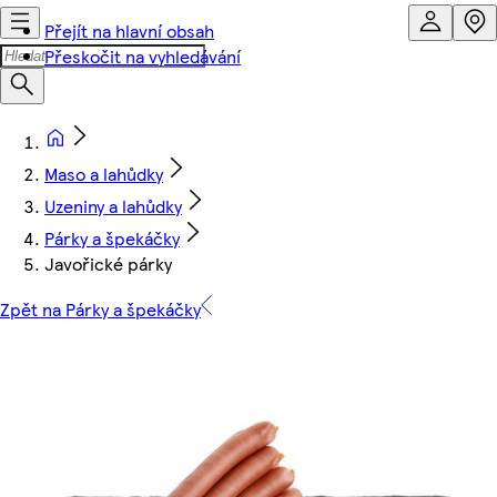
Přejít na hlavní obsah
Přeskočit na vyhledávání
Maso a lahůdky
Uzeniny a lahůdky
Párky a špekáčky
Javořické párky
Zpět na Párky a špekáčky