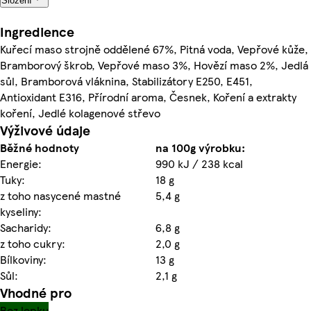
Složení
Ingredience
Kuřecí maso strojně oddělené 67%, Pitná voda, Vepřové kůže,
Bramborový škrob, Vepřové maso 3%, Hovězí maso 2%, Jedlá
sůl, Bramborová vláknina, Stabilizátory E250, E451,
Antioxidant E316, Přírodní aroma, Česnek, Koření a extrakty
koření, Jedlé kolagenové střevo
Výživové údaje
Běžné hodnoty
na 100g výrobku:
Energie:
990 kJ / 238 kcal
Tuky:
18 g
z toho nasycené mastné
5,4 g
kyseliny:
Sacharidy:
6,8 g
z toho cukry:
2,0 g
Bílkoviny:
13 g
Sůl:
2,1 g
Vhodné pro
Bez lepku