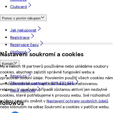
Clubcard
Pomoc s prvním nákupem
Jak nakupovat
Registrace
Rezervace času
Oblíbené
Nastavení soukromí a cookies
Kontakt
My a našich 18 partnerů používáme nebo ukládáme soubory
cookies, abychom zajistili správné fungování webu a
itesco.cz
zpracovali osobní údaje. Povolením použití všech cookies nám
Zákaznické centrum - 800 222 555
umožníte zobrazovat například také personalizovanou
reklamu. V opačném případě zůstanou aktivní jen nezbytné
Naše obchody
cookies, které potřebujeme k provozu webu. Své rozhodnutí
můžete kdykoliv změnit v
Nastavení ochrany osobních údajů
followUs
nebo kliknutím na odkaz Soukromí a cookies v patičce webu.