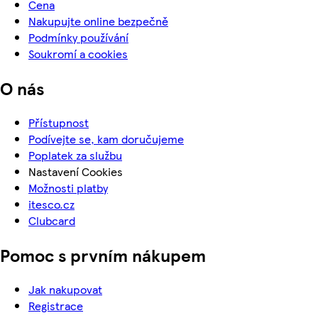
Cena
Nakupujte online bezpečně
Podmínky používání
Soukromí a cookies
O nás
Přístupnost
Podívejte se, kam doručujeme
Poplatek za službu
Nastavení Cookies
Možnosti platby
itesco.cz
Clubcard
Pomoc s prvním nákupem
Jak nakupovat
Registrace