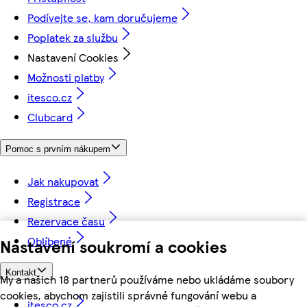
Podívejte se, kam doručujeme
Poplatek za službu
Nastavení Cookies
Možnosti platby
itesco.cz
Clubcard
Pomoc s prvním nákupem
Jak nakupovat
Registrace
Rezervace času
Oblíbené
Nastavení soukromí a cookies
Kontakt
My a našich 18 partnerů používáme nebo ukládáme soubory
cookies, abychom zajistili správné fungování webu a
itesco.cz