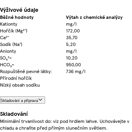
Výživové údaje
Běžné hodnoty
Výtah z chemické analýzy
Kationty
mg/l
Hořčík (Mg²⁺)
172,00
Ca²⁺
35,70
Sodík (Na⁺)
5,20
Anionty
mg/l
SO₄²-
10,20
HCO₃-
950,00
Rozpuštěné pevné látky:
736 mg/l
Přírodní hořčík
Nízký obsah sodíku
Skladování a příprava
Skladování
Minimální trvanlivost do: viz pod hrdlem lahve. Uchovávejte v
chladu a chraňte před přímým slunečním světlem.