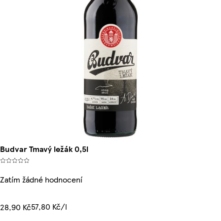
Budvar Tmavý ležák 0,5l
Zatím žádné hodnocení
57,80 Kč/l
28,90 Kč