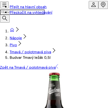
Přejít na hlavní obsah
Přeskočit na vyhledávání
Nápoje
Pivo
Tmavá / polotmavá piva
Budvar Tmavý ležák 0,5l
Zpět na Tmavá / polotmavá piva