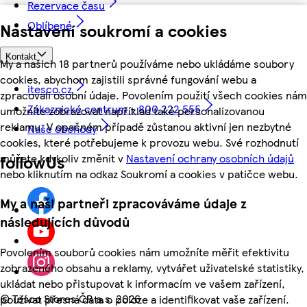
Rezervace času
Oblíbené
Nastavení soukromí a cookies
Kontakt
My a našich 18 partnerů používáme nebo ukládáme soubory
cookies, abychom zajistili správné fungování webu a
itesco.cz
zpracovali osobní údaje. Povolením použití všech cookies nám
Zákaznické centrum - 800 222 555
umožníte zobrazovat například také personalizovanou
reklamu. V opačném případě zůstanou aktivní jen nezbytné
Naše obchody
cookies, které potřebujeme k provozu webu. Své rozhodnutí
můžete kdykoliv změnit v
Nastavení ochrany osobních údajů
followUs
nebo kliknutím na odkaz Soukromí a cookies v patičce webu.
My a naši partneři zpracováváme údaje z
následujících důvodů
Povolením souborů cookies nám umožníte měřit efektivitu
zobrazeného obsahu a reklamy, vytvářet uživatelské statistiky,
ukládat nebo přistupovat k informacím ve vašem zařízení,
©
Tesco Stores ČR a.s. 2026
používat přesná data o poloze a identifikovat vaše zařízení.