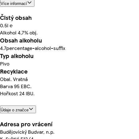
Více informací
Čistý obsah
0.5l ℮
Alkohol 4,7% obj.
Obsah alkoholu
4.7percentage-alcohol-suffix
Typ alkoholu
Pivo
Recyklace
Obal. Vratná
Barva 95 EBC.
Hořkost 24 IBU.
Údaje o značce
Adresa pro vrácení
Budějovický Budvar, n.p.
K. Světlé 512/4