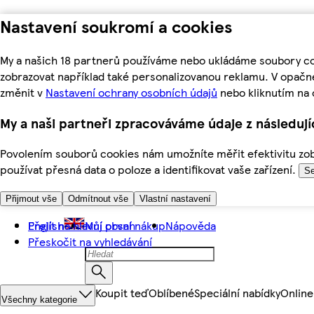
Nastavení soukromí a cookies
My a našich 18 partnerů používáme nebo ukládáme soubory coo
zobrazovat například také personalizovanou reklamu. V opačn
změnit v
Nastavení ochrany osobních údajů
nebo kliknutím na 
My a naši partneři zpracováváme údaje z následuj
Povolením souborů cookies nám umožníte měřit efektivitu zobr
používat přesná data o poloze a identifikovat vaše zařízení.
Se
Přijmout vše
Odmítnout vše
Vlastní nastavení
Přejít na hlavní obsah
English
Můj první nákup
Nápověda
Přeskočit na vyhledávání
Koupit teď
Oblíbené
Speciální nabídky
Online
Všechny kategorie