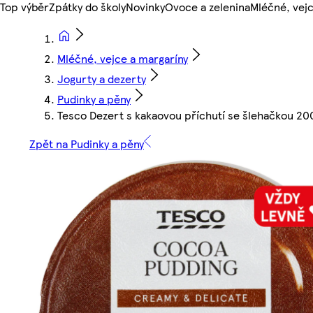
Top výběr
Zpátky do školy
Novinky
Ovoce a zelenina
Mléčné, vejc
Mléčné, vejce a margaríny
Jogurty a dezerty
Pudinky a pěny
Tesco Dezert s kakaovou příchutí se šlehačkou 20
Zpět na Pudinky a pěny