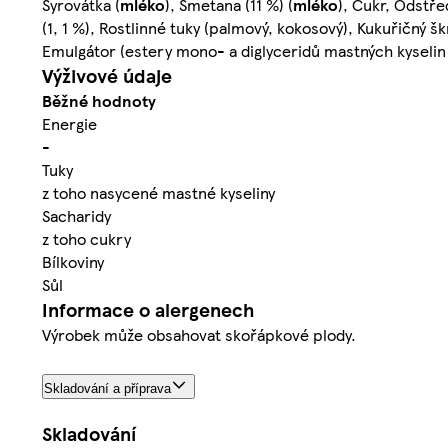
Syrovátka (
mléko
), Smetana (11 %) (
mléko
), Cukr, Odstř
(1, 1 %), Rostlinné tuky (palmový, kokosový), Kukuřičný š
Emulgátor (estery mono- a diglyceridů mastných kyseli
Výživové údaje
Běžné hodnoty
Energie
-
Tuky
z toho nasycené mastné kyseliny
Sacharidy
z toho cukry
Bílkoviny
Sůl
Informace o alergenech
Výrobek může obsahovat skořápkové plody.
Skladování a příprava
Skladování