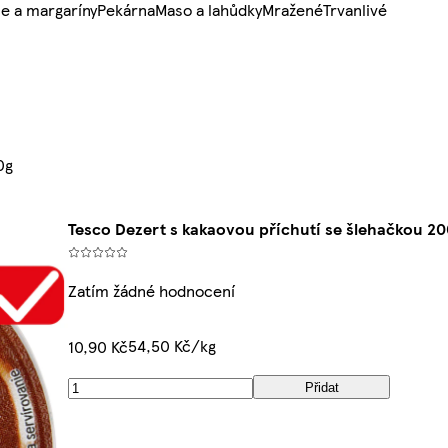
e a margaríny
Pekárna
Maso a lahůdky
Mražené
Trvanlivé
0g
Tesco Dezert s kakaovou příchutí se šlehačkou 2
Zatím žádné hodnocení
54,50 Kč/kg
10,90 Kč
Přidat