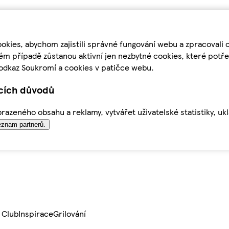
kies, abychom zajistili správné fungování webu a zpracovali 
ém případě zůstanou aktivní jen nezbytné cookies, které pot
odkaz Soukromí a cookies v patičce webu.
ících důvodů
azeného obsahu a reklamy, vytvářet uživatelské statistiky, uk
znam partnerů.
 Club
Inspirace
Grilování