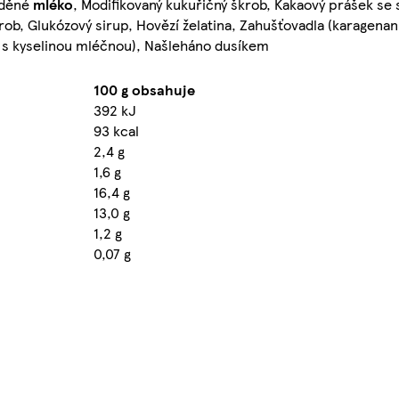
eděné
mléko
, Modifikovaný kukuřičný škrob, Kakaový prášek s
krob, Glukózový sirup, Hovězí želatina, Zahušťovadla (karagenan
n s kyselinou mléčnou), Našleháno dusíkem
100 g obsahuje
392 kJ
93 kcal
2,4 g
1,6 g
16,4 g
13,0 g
1,2 g
0,07 g