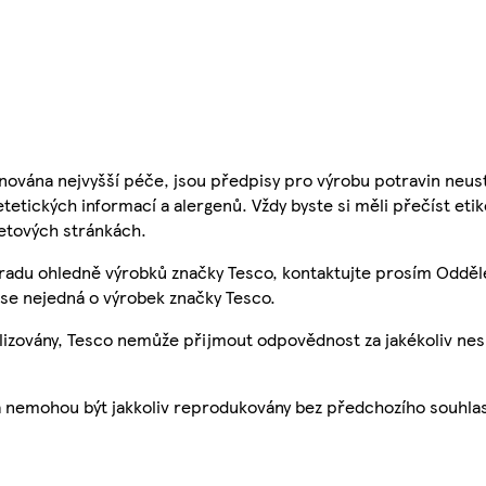
nována nejvyšší péče, jsou předpisy pro výrobu potravin neust
etetických informací a alergenů. Vždy byste si měli přečíst eti
etových stránkách.
 radu ohledně výrobků značky Tesco, kontaktujte prosím Odděl
se nejedná o výrobek značky Tesco.
ualizovány, Tesco nemůže přijmout odpovědnost za jakékoliv ne
a nemohou být jakkoliv reprodukovány bez předchozího souhla