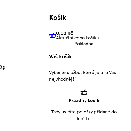
Košík
0,00 Kč
Aktuální cena košíku
0,00 Kč
Aktuální cena košíku
Pokladna
Váš košík
00g
Vyberte službu, která je pro Vás
nejvhodnější
Prázdný košík
Tady uvidíte položky přidané do
košíku