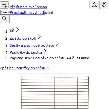
Přejít na hlavní obsah
Přeskočit na vyhledávání
Zpátky do školy
Sešity a papírové potřeby
Podložky do sešitu
Papírny Brno Podložka do sešitu A4 č. 41 linka
Zpět na Podložky do sešitu