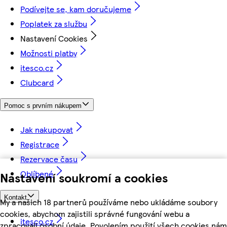
Podívejte se, kam doručujeme
Poplatek za službu
Nastavení Cookies
Možnosti platby
itesco.cz
Clubcard
Pomoc s prvním nákupem
Jak nakupovat
Registrace
Rezervace času
Oblíbené
Nastavení soukromí a cookies
Kontakt
My a našich 18 partnerů používáme nebo ukládáme soubory
cookies, abychom zajistili správné fungování webu a
itesco.cz
zpracovali osobní údaje. Povolením použití všech cookies nám