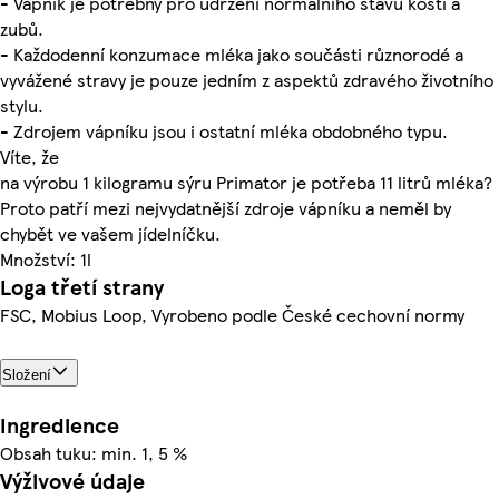
- Vápník je potřebný pro udržení normálního stavu kostí a
zubů.
- Každodenní konzumace mléka jako součásti různorodé a
vyvážené stravy je pouze jedním z aspektů zdravého životního
stylu.
- Zdrojem vápníku jsou i ostatní mléka obdobného typu.
Víte, že
na výrobu 1 kilogramu sýru Primator je potřeba 11 litrů mléka?
Proto patří mezi nejvydatnější zdroje vápníku a neměl by
chybět ve vašem jídelníčku.
Množství: 1l
Loga třetí strany
FSC, Mobius Loop, Vyrobeno podle České cechovní normy
Složení
Ingredience
Obsah tuku: min. 1, 5 %
Výživové údaje