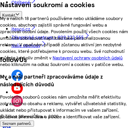
Oblíbené
Nastavení soukromí a cookies
Kontakt
My a našich 18 partnerů používáme nebo ukládáme soubory
cookies, abychom zajistili správné fungování webu a
itesco.cz
zpracovali osobní údaje. Povolením použití všech cookies nám
Zákaznické centrum - 800 222 555
umožníte zobrazovat například také personalizovanou
reklamu. V opačném případě zůstanou aktivní jen nezbytné
Naše obchody
cookies, které potřebujeme k provozu webu. Své rozhodnutí
můžete kdykoliv změnit v
Nastavení ochrany osobních údajů
followUs
nebo kliknutím na odkaz Soukromí a cookies v patičce webu.
My a naši partneři zpracováváme údaje z
následujících důvodů
Povolením souborů cookies nám umožníte měřit efektivitu
zobrazeného obsahu a reklamy, vytvářet uživatelské statistiky,
ukládat nebo přistupovat k informacím ve vašem zařízení,
©
Tesco Stores ČR a.s. 2026
používat přesná data o poloze a identifikovat vaše zařízení.
Seznam partnerů.