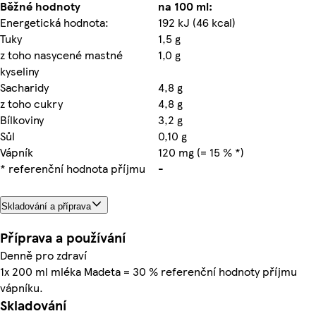
Běžné hodnoty
na 100 ml:
Energetická hodnota:
192 kJ (46 kcal)
Tuky
1,5 g
z toho nasycené mastné
1,0 g
kyseliny
Sacharidy
4,8 g
z toho cukry
4,8 g
Bílkoviny
3,2 g
Sůl
0,10 g
Vápník
120 mg (= 15 % *)
* referenční hodnota příjmu
-
Skladování a příprava
Příprava a používání
Denně pro zdraví
1x 200 ml mléka Madeta = 30 % referenční hodnoty příjmu
vápníku.
Skladování