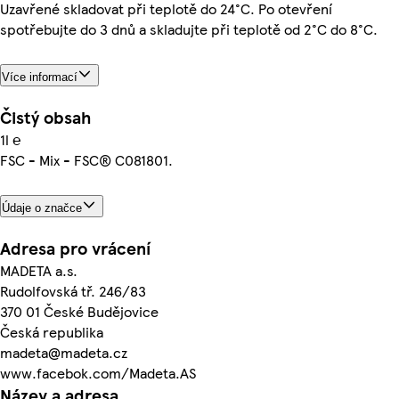
Uzavřené skladovat při teplotě do 24°C. Po otevření
spotřebujte do 3 dnů a skladujte při teplotě od 2°C do 8°C.
Více informací
Čistý obsah
1l ℮
FSC - Mix - FSC® C081801.
Údaje o značce
Adresa pro vrácení
MADETA a.s.
Rudolfovská tř. 246/83
370 01 České Budějovice
Česká republika
madeta@madeta.cz
www.facebok.com/Madeta.AS
Název a adresa