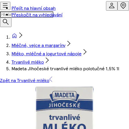
Přejít na hlavní obsah
Přeskočit na vyhledávání
Mléčné, vejce a margaríny
Mléko, mléčné a jogurtové nápoje
Trvanlivé mléko
Madeta Jihočeské trvanlivé mléko polotučné 1,5% 1l
Zpět na Trvanlivé mléko