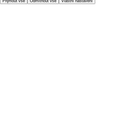
Přijmout vše
Odmítnout vše
Vlastní nastavení
Užitečné odkazy
Cena
Nakupujte online bezpečně
Podmínky používání
Soukromí a cookies
O nás
Přístupnost
Podívejte se, kam doručujeme
Poplatek za službu
Nastavení Cookies