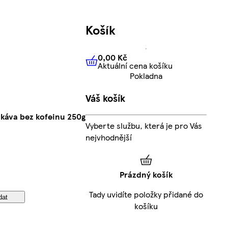
Košík
0,00 Kč
Aktuální cena košíku
0,00 Kč
Aktuální cena košíku
Pokladna
Váš košík
 káva bez kofeinu 250g
Vyberte službu, která je pro Vás
nejvhodnější
Prázdný košík
Tady uvidíte položky přidané do
dat
košíku