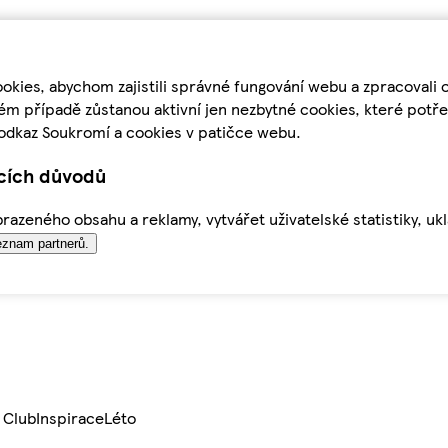
kies, abychom zajistili správné fungování webu a zpracovali 
ém případě zůstanou aktivní jen nezbytné cookies, které pot
odkaz Soukromí a cookies v patičce webu.
ících důvodů
azeného obsahu a reklamy, vytvářet uživatelské statistiky, uk
znam partnerů.
 Club
Inspirace
Léto