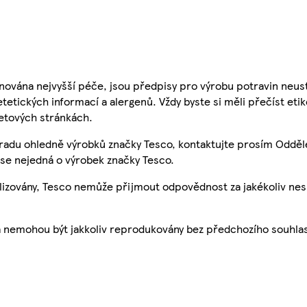
nována nejvyšší péče, jsou předpisy pro výrobu potravin neust
etetických informací a alergenů. Vždy byste si měli přečíst eti
etových stránkách.
 radu ohledně výrobků značky Tesco, kontaktujte prosím Odděl
se nejedná o výrobek značky Tesco.
ualizovány, Tesco nemůže přijmout odpovědnost za jakékoliv ne
a nemohou být jakkoliv reprodukovány bez předchozího souhla