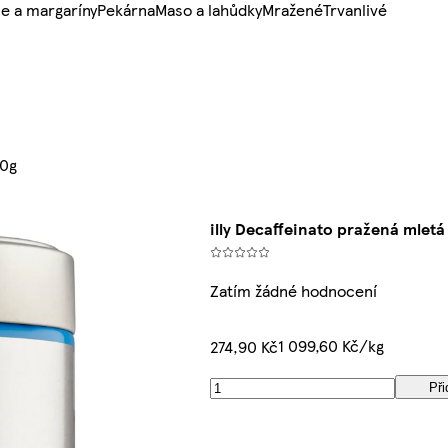
e a margaríny
Pekárna
Maso a lahůdky
Mražené
Trvanlivé
50g
illy Decaffeinato pražená mletá
Zatím žádné hodnocení
1 099,60 Kč/kg
274,90 Kč
Při