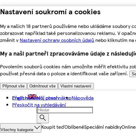
Nastavení soukromí a cookies
My a našich 18 partnerů používáme nebo ukládáme soubory coo
zobrazovat například také personalizovanou reklamu. V opačn
změnit v
Nastavení ochrany osobních údajů
nebo kliknutím na 
My a naši partneři zpracováváme údaje z následuj
Povolením souborů cookies nám umožníte měřit efektivitu zobr
používat přesná data o poloze a identifikovat vaše zařízení.
Se
Přijmout vše
Odmítnout vše
Vlastní nastavení
Přejít na hlavní obsah
English
Můj první nákup
Nápověda
Přeskočit na vyhledávání
Koupit teď
Oblíbené
Speciální nabídky
Online
Všechny kategorie