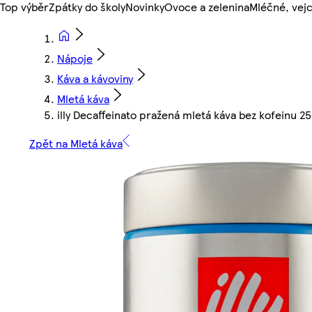
Top výběr
Zpátky do školy
Novinky
Ovoce a zelenina
Mléčné, vejc
Nápoje
Káva a kávoviny
Mletá káva
illy Decaffeinato pražená mletá káva bez kofeinu 2
Zpět na Mletá káva