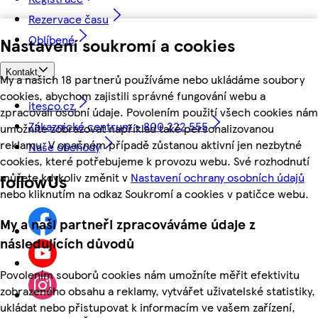
Rezervace času
Oblíbené
Nastavení soukromí a cookies
Kontakt
My a našich 18 partnerů používáme nebo ukládáme soubory
cookies, abychom zajistili správné fungování webu a
itesco.cz
zpracovali osobní údaje. Povolením použití všech cookies nám
Zákaznické centrum - 800 222 555
umožníte zobrazovat například také personalizovanou
reklamu. V opačném případě zůstanou aktivní jen nezbytné
Naše obchody
cookies, které potřebujeme k provozu webu. Své rozhodnutí
můžete kdykoliv změnit v
Nastavení ochrany osobních údajů
followUs
nebo kliknutím na odkaz Soukromí a cookies v patičce webu.
My a naši partneři zpracováváme údaje z
následujících důvodů
Povolením souborů cookies nám umožníte měřit efektivitu
zobrazeného obsahu a reklamy, vytvářet uživatelské statistiky,
ukládat nebo přistupovat k informacím ve vašem zařízení,