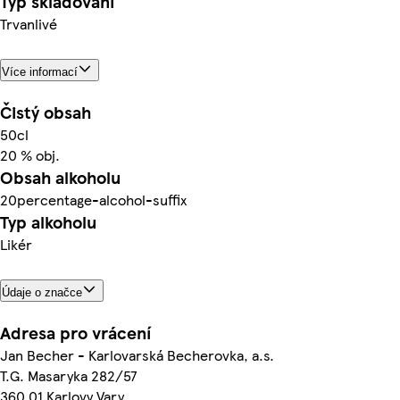
Typ skladování
Trvanlivé
Více informací
Čistý obsah
50cl
20 % obj.
Obsah alkoholu
20percentage-alcohol-suffix
Typ alkoholu
Likér
Údaje o značce
Adresa pro vrácení
Jan Becher - Karlovarská Becherovka, a.s.
T.G. Masaryka 282/57
360 01 Karlovy Vary