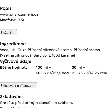
Popis
www.pijsrozumem.cz
Množství: 0.5l
Složení
Ingredience
Voda, Líh, Cukr, Přírodní citronové aroma, Přírodní aroma,
Kyselina citronová, Barvivo: E 150d karamel
Výživové údaje
Běžné hodnoty
100 ml =
30 ml =
-
662,5 kJ/157,5 kcal
198,75 kJ/47,25 kcal
Skladování a příprava
Skladování
Chraňte před přímým slunečním světlem.