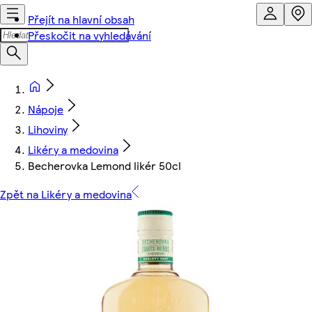
Přejít na hlavní obsah
Přeskočit na vyhledávání
Nápoje
Lihoviny
Likéry a medovina
Becherovka Lemond likér 50cl
Zpět na Likéry a medovina