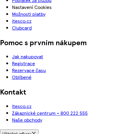
Poplatek za službu
Nastavení Cookies
Možnosti platby
itesco.cz
Clubcard
Pomoc s prvním nákupem
Jak nakupovat
Registrace
Rezervace času
Oblíbené
Kontakt
itesco.cz
Zákaznické centrum - 800 222 555
Naše obchody
Užitečné odkazy