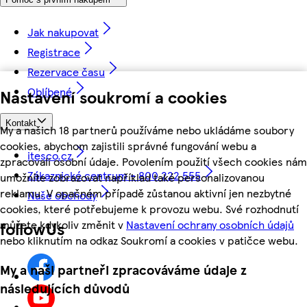
Jak nakupovat
Registrace
Rezervace času
Oblíbené
Nastavení soukromí a cookies
Kontakt
My a našich 18 partnerů používáme nebo ukládáme soubory
cookies, abychom zajistili správné fungování webu a
itesco.cz
zpracovali osobní údaje. Povolením použití všech cookies nám
Zákaznické centrum - 800 222 555
umožníte zobrazovat například také personalizovanou
reklamu. V opačném případě zůstanou aktivní jen nezbytné
Naše obchody
cookies, které potřebujeme k provozu webu. Své rozhodnutí
můžete kdykoliv změnit v
Nastavení ochrany osobních údajů
followUs
nebo kliknutím na odkaz Soukromí a cookies v patičce webu.
My a naši partneři zpracováváme údaje z
následujících důvodů