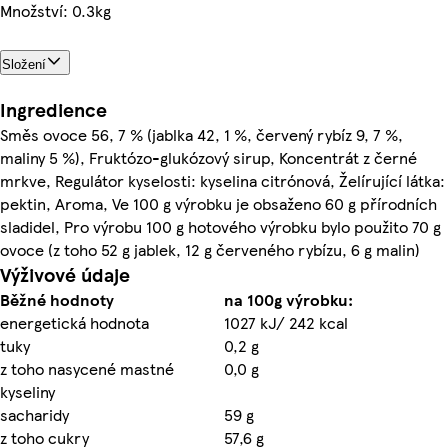
Množství: 0.3kg
Složení
Ingredience
Směs ovoce 56, 7 % (jablka 42, 1 %, červený rybíz 9, 7 %,
maliny 5 %), Fruktózo-glukózový sirup, Koncentrát z černé
mrkve, Regulátor kyselosti: kyselina citrónová, Želírující látka:
pektin, Aroma, Ve 100 g výrobku je obsaženo 60 g přírodních
sladidel, Pro výrobu 100 g hotového výrobku bylo použito 70 g
ovoce (z toho 52 g jablek, 12 g červeného rybízu, 6 g malin)
Výživové údaje
Běžné hodnoty
na 100g výrobku:
energetická hodnota
1027 kJ/ 242 kcal
tuky
0,2 g
z toho nasycené mastné
0,0 g
kyseliny
sacharidy
59 g
z toho cukry
57,6 g