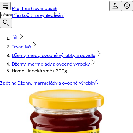
Přejít na hlavní obsah
Přeskočit na vyhledávání
Trvanlivé
Džemy, medy, ovocné výrobky a povidla
Džemy, marmelády a ovocné výrobky
Hamé Linecká směs 300g
Zpět na Džemy, marmelády a ovocné výrobky