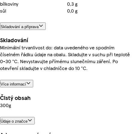
bílkoviny
0,3 g
sůl
0,0 g
Skladování a příprava
Skladování
Minimální trvanlivost do: data uvedeného ve spodním
číselném řádku údaje na obalu. Skladujte v suchu při teplotě
0-30 °C. Nevystavujte přímému slunečnímu záření. Po
otevření skladujte v chladničce do 10 °C.
Více informací
Čistý obsah
300g
Údaje o značce