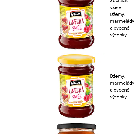
Zobrazit
vše v
Džemy,
marmelády
a ovocné
výrobky
Džemy,
marmelády
a ovocné
výrobky