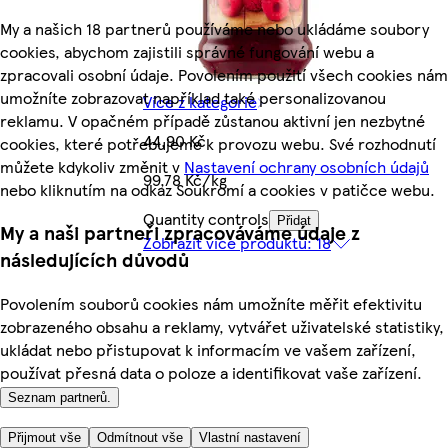
My a našich 18 partnerů používáme nebo ukládáme soubory
cookies, abychom zajistili správné fungování webu a
zpracovali osobní údaje. Povolením použití všech cookies nám
umožníte zobrazovat například také personalizovanou
Více z kategorie
reklamu. V opačném případě zůstanou aktivní jen nezbytné
44,90 Kč
cookies, které potřebujeme k provozu webu. Své rozhodnutí
můžete kdykoliv změnit v
Nastavení ochrany osobních údajů
99,78 Kč/kg
nebo kliknutím na odkaz Soukromí a cookies v patičce webu.
Quantity controls
Přidat
My a naši partneři zpracováváme údaje z
Zobrazit více produktů: 18
následujících důvodů
Povolením souborů cookies nám umožníte měřit efektivitu
zobrazeného obsahu a reklamy, vytvářet uživatelské statistiky,
ukládat nebo přistupovat k informacím ve vašem zařízení,
používat přesná data o poloze a identifikovat vaše zařízení.
Seznam partnerů.
Přijmout vše
Odmítnout vše
Vlastní nastavení