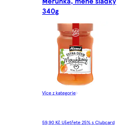
Meruňka, méně sladký
340g
Více z kategorie
59,90 Kč Ušetřete 25% s Clubcard