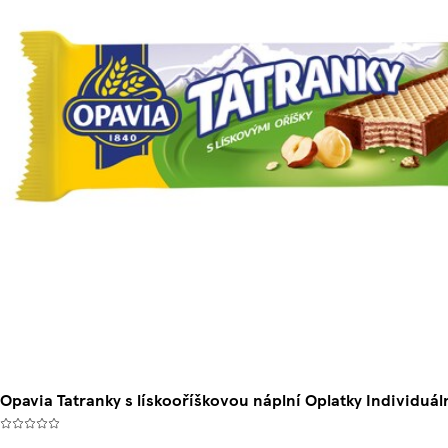
Opavia Tatranky s lískooříškovou náplní Oplatky Individuáln