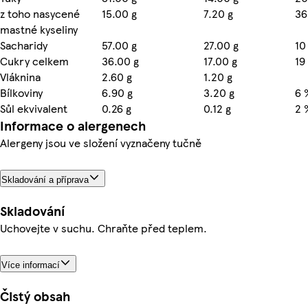
z toho nasycené
15.00 g
7.20 g
36
mastné kyseliny
Sacharidy
57.00 g
27.00 g
10
Cukry celkem
36.00 g
17.00 g
19
Vláknina
2.60 g
1.20 g
Bílkoviny
6.90 g
3.20 g
6 
Sůl ekvivalent
0.26 g
0.12 g
2 
Informace o alergenech
Alergeny jsou ve složení vyznačeny tučně
Skladování a příprava
Skladování
Uchovejte v suchu. Chraňte před teplem.
Více informací
Čistý obsah