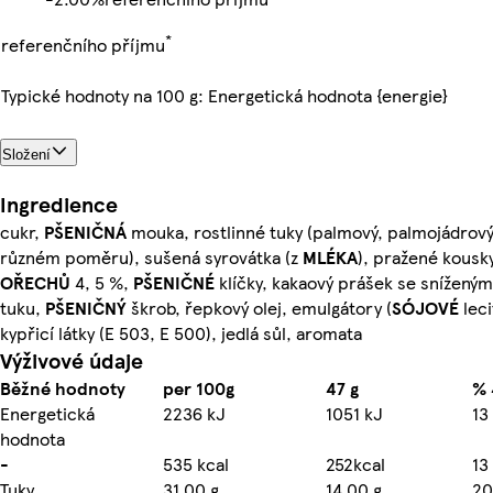
*
referenčního příjmu
Typické hodnoty na 100 g: Energetická hodnota {energie}
Složení
Ingredience
cukr,
PŠENIČNÁ
mouka, rostlinné tuky (palmový, palmojádrov
různém poměru), sušená syrovátka (z
MLÉKA
), pražené kousk
OŘECHŮ
4, 5 %,
PŠENIČNÉ
klíčky, kakaový prášek se snížen
tuku,
PŠENIČNÝ
škrob, řepkový olej, emulgátory (
SÓJOVÉ
leci
kypřicí látky (E 503, E 500), jedlá sůl, aromata
Výživové údaje
Běžné hodnoty
per 100g
47 g
% 
Energetická
2236 kJ
1051 kJ
13
hodnota
-
535 kcal
252kcal
13
Tuky
31.00 g
14.00 g
20