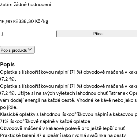
Zatím žádné hodnocení
338,30 Kč/kg
15,90 Kč
Přidat
Popis produktu
Popis
Oplatka s lískooříškovou náplní (71 %) obvodově máčená v ka
(7,2 %).
Oplatka s lískooříškovou náplní (71 %) obvodově máčená v ka
(7,2 %). Užijte si na svých výletech lahodnou chuť Tatranek Op
vám dodají energii na každé cestě. Vhodné ke kávě nebo jako 
po jídle.
Klasické oplatky s lahodnou lískooříškovou náplní a kakaovou 
71% lískooříškové náplně v každé oplatce
Obvodově máčené v kakaové polevě pro ještě lepší chuť
Praktické balení 47 g ideální jako rychlá svačinka na cesty