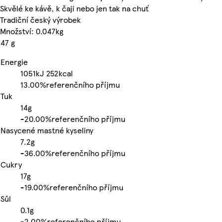
Skvělé ke kávě, k čaji nebo jen tak na chuť
Tradiční český výrobek
Množství: 0.047kg
47 g
Energie
1051kJ
252kcal
13.00%
referenčního příjmu
Tuk
14g
-
20.00%
referenčního příjmu
Nasycené mastné kyseliny
7.2g
-
36.00%
referenčního příjmu
Cukry
17g
-
19.00%
referenčního příjmu
Sůl
0.1g
-
2.00%
referenčního příjmu