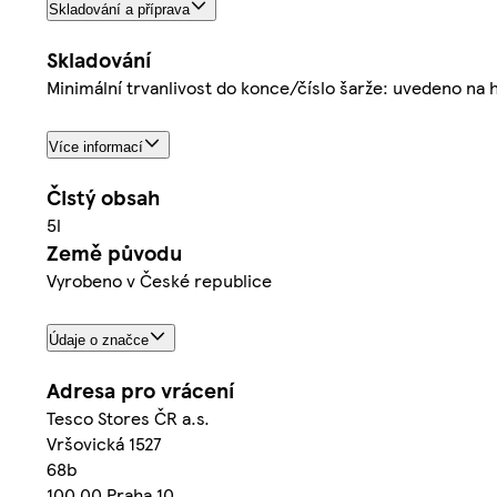
Skladování a příprava
Skladování
Minimální trvanlivost do konce/číslo šarže: uvedeno na
Více informací
Čistý obsah
5l
Země původu
Vyrobeno v České republice
Údaje o značce
Adresa pro vrácení
Tesco Stores ČR a.s.
Vršovická 1527
68b
100 00 Praha 10