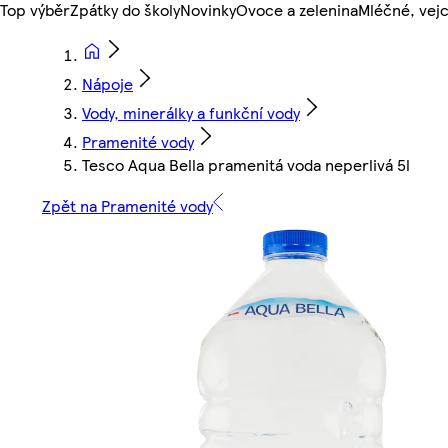
Top výběr
Zpátky do školy
Novinky
Ovoce a zelenina
Mléčné, vejc
Nápoje
Vody, minerálky a funkční vody
Pramenité vody
Tesco Aqua Bella pramenitá voda neperlivá 5l
Zpět na Pramenité vody