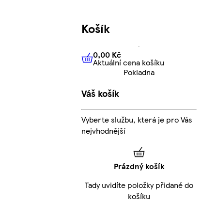
Košík
0,00 Kč
Aktuální cena košíku
0,00 Kč
Aktuální cena košíku
Pokladna
Váš košík
Vyberte službu, která je pro Vás
nejvhodnější
Prázdný košík
Tady uvidíte položky přidané do
košíku