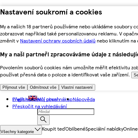
Nastavení soukromí a cookies
My a našich 18 partnerů používáme nebo ukládáme soubory coo
zobrazovat například také personalizovanou reklamu. V opačn
změnit v
Nastavení ochrany osobních údajů
nebo kliknutím na 
My a naši partneři zpracováváme údaje z následuj
Povolením souborů cookies nám umožníte měřit efektivitu zobr
používat přesná data o poloze a identifikovat vaše zařízení.
Se
Přijmout vše
Odmítnout vše
Vlastní nastavení
Přejít na hlavní obsah
English
Můj první nákup
Nápověda
Přeskočit na vyhledávání
Koupit teď
Oblíbené
Speciální nabídky
Online
Všechny kategorie