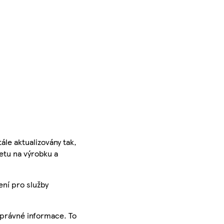
ále aktualizovány tak,
ketu na výrobku a
ení pro služby
správné informace. To