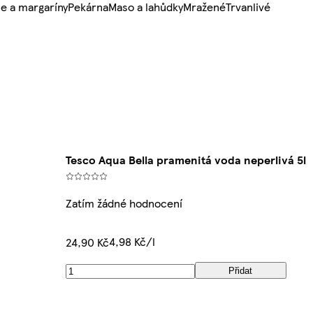
e a margaríny
Pekárna
Maso a lahůdky
Mražené
Trvanlivé
Tesco Aqua Bella pramenitá voda neperlivá 5l
Zatím žádné hodnocení
4,98 Kč/l
24,90 Kč
Přidat