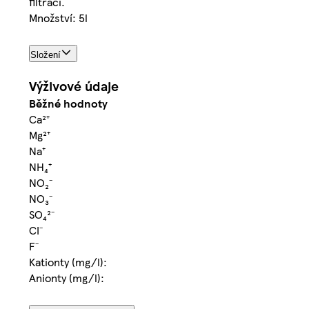
filtrací.
Množství: 5l
Složení
Výživové údaje
Běžné hodnoty
Ca²⁺
Mg²⁺
Na⁺
NH₄⁺
NO₂⁻
NO₃⁻
SO₄²⁻
CI⁻
F⁻
Kationty (mg/l):
Anionty (mg/l):