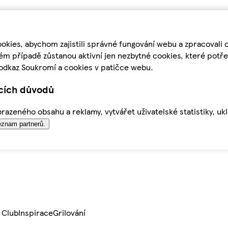
kies, abychom zajistili správné fungování webu a zpracovali 
ém případě zůstanou aktivní jen nezbytné cookies, které pot
odkaz Soukromí a cookies v patičce webu.
ících důvodů
azeného obsahu a reklamy, vytvářet uživatelské statistiky, uk
znam partnerů.
 Club
Inspirace
Grilování