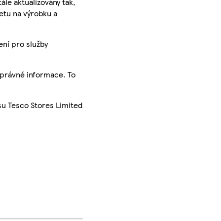
ále aktualizovány tak,
ketu na výrobku a
ení pro služby
správné informace. To
su Tesco Stores Limited