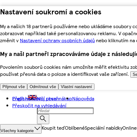
Nastavení soukromí a cookies
My a našich 18 partnerů používáme nebo ukládáme soubory coo
zobrazovat například také personalizovanou reklamu. V opačn
změnit v
Nastavení ochrany osobních údajů
nebo kliknutím na 
My a naši partneři zpracováváme údaje z následuj
Povolením souborů cookies nám umožníte měřit efektivitu zobr
používat přesná data o poloze a identifikovat vaše zařízení.
Se
Přijmout vše
Odmítnout vše
Vlastní nastavení
Přejít na hlavní obsah
English
Můj první nákup
Nápověda
Přeskočit na vyhledávání
Koupit teď
Oblíbené
Speciální nabídky
Online
Všechny kategorie