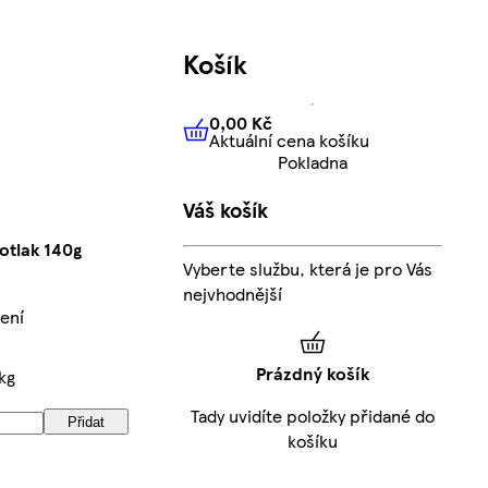
Košík
0,00 Kč
Aktuální cena košíku
0,00 Kč
Aktuální cena košíku
Pokladna
Váš košík
otlak 140g
Vyberte službu, která je pro Vás
nejvhodnější
ení
Prázdný košík
kg
Tady uvidíte položky přidané do
Přidat
košíku