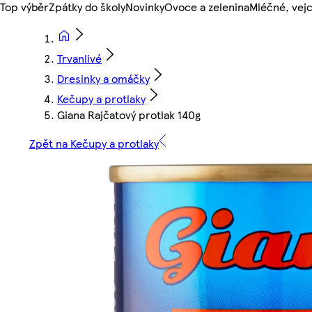
Top výběr
Zpátky do školy
Novinky
Ovoce a zelenina
Mléčné, vejc
Trvanlivé
Dresinky a omáčky
Kečupy a protlaky
Giana Rajčatový protlak 140g
Zpět na Kečupy a protlaky