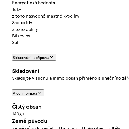
Energetická hodnota
Tuky
z toho nasycené mastné kyseliny
Sacharidy
z toho cukry
Bílkoviny
Sůl
Skladování a příprava
Skladování
Skladujte v suchu a mimo dosah přímého slunečního zářen
Více informací
Čistý obsah
140g ℮
Země původu
Země původu rajčat: EU a mimo EU. Vyrobeno v Itálii