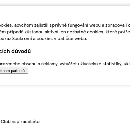
kies, abychom zajistili správné fungování webu a zpracovali 
ém případě zůstanou aktivní jen nezbytné cookies, které pot
odkaz Soukromí a cookies v patičce webu.
ících důvodů
azeného obsahu a reklamy, vytvářet uživatelské statistiky, uk
znam partnerů.
 Club
Inspirace
Léto