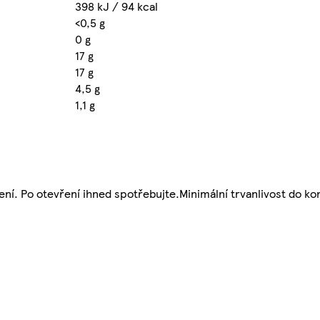
398 kJ / 94 kcal
<0,5 g
0 g
17 g
17 g
4,5 g
1,1 g
í. Po otevření ihned spotřebujte.Minimální trvanlivost do kon