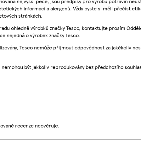
nována nejvyšší péče, jsou předpisy pro výrobu potravin neust
etetických informací a alergenů. Vždy byste si měli přečíst eti
etových stránkách.
 radu ohledně výrobků značky Tesco, kontaktujte prosím Odděl
se nejedná o výrobek značky Tesco.
ualizovány, Tesco nemůže přijmout odpovědnost za jakékoliv ne
a nemohou být jakkoliv reprodukovány bez předchozího souhla
ikované recenze neověřuje.