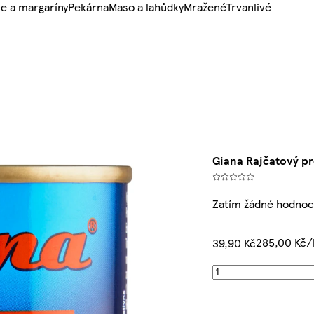
e a margaríny
Pekárna
Maso a lahůdky
Mražené
Trvanlivé
Giana Rajčatový pr
Zatím žádné hodnoc
285,00 Kč/
39,90 Kč