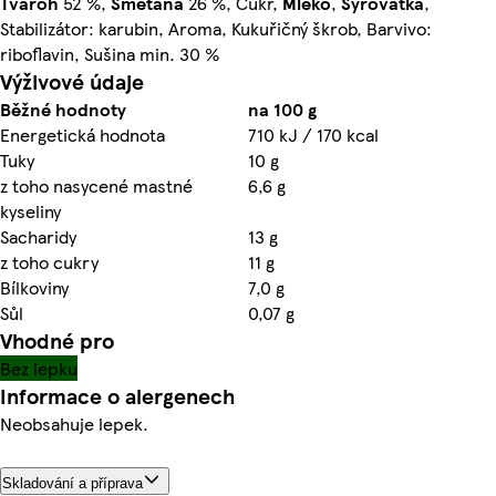
Tvaroh
52 %,
Smetana
26 %, Cukr,
Mléko
,
Syrovátka
,
Stabilizátor: karubin, Aroma, Kukuřičný škrob, Barvivo:
riboflavin, Sušina min. 30 %
Výživové údaje
Běžné hodnoty
na 100 g
Energetická hodnota
710 kJ / 170 kcal
Tuky
10 g
z toho nasycené mastné
6,6 g
kyseliny
Sacharidy
13 g
z toho cukry
11 g
Bílkoviny
7,0 g
Sůl
0,07 g
Vhodné pro
Bez lepku
Informace o alergenech
Neobsahuje lepek.
Skladování a příprava