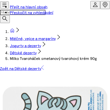
Přejít na hlavní obsah
Přeskočit na vyhledávání
Mléčné, vejce a margaríny
Jogurty a dezerty
Dětské dezerty
Milko Tvaroháček smetanový tvarohový krém 90g
Zpět na Dětské dezerty