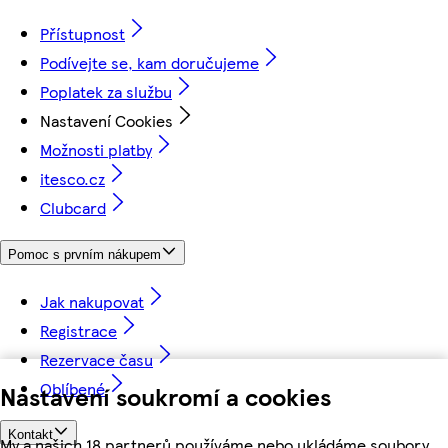
Přístupnost
Podívejte se, kam doručujeme
Poplatek za službu
Nastavení Cookies
Možnosti platby
itesco.cz
Clubcard
Pomoc s prvním nákupem
Jak nakupovat
Registrace
Rezervace času
Oblíbené
Nastavení soukromí a cookies
Kontakt
My a našich 18 partnerů používáme nebo ukládáme soubory