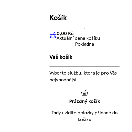
Košík
0,00 Kč
Aktuální cena košíku
0,00 Kč
Aktuální cena košíku
Pokladna
Váš košík
l
Vyberte službu, která je pro Vás
nejvhodnější
Prázdný košík
Tady uvidíte položky přidané do
košíku