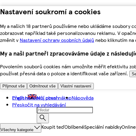
Nastavení soukromí a cookies
My a našich 18 partnerů používáme nebo ukládáme soubory coo
zobrazovat například také personalizovanou reklamu. V opačn
změnit v
Nastavení ochrany osobních údajů
nebo kliknutím na 
My a naši partneři zpracováváme údaje z následuj
Povolením souborů cookies nám umožníte měřit efektivitu zobr
používat přesná data o poloze a identifikovat vaše zařízení.
Se
Přijmout vše
Odmítnout vše
Vlastní nastavení
Přejít na hlavní obsah
English
Můj první nákup
Nápověda
Přeskočit na vyhledávání
Koupit teď
Oblíbené
Speciální nabídky
Online
Všechny kategorie