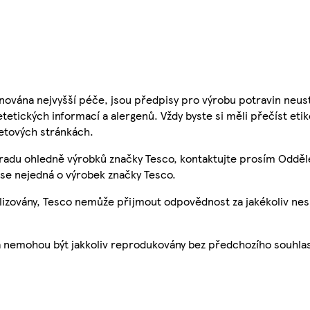
nována nejvyšší péče, jsou předpisy pro výrobu potravin neust
etetických informací a alergenů. Vždy byste si měli přečíst eti
etových stránkách.
 radu ohledně výrobků značky Tesco, kontaktujte prosím Odděl
se nejedná o výrobek značky Tesco.
ualizovány, Tesco nemůže přijmout odpovědnost za jakékoliv ne
a nemohou být jakkoliv reprodukovány bez předchozího souhla