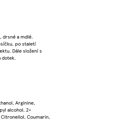
é, drsné a mdlé.
síčku, po staletí
ktu. Dále složení s
a dotek.
hanol, Arginine,
pyl alcohol, 2-
 Citronellol, Coumarin,