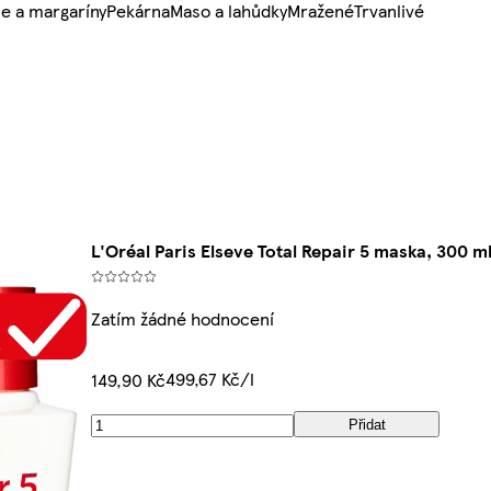
e a margaríny
Pekárna
Maso a lahůdky
Mražené
Trvanlivé
L'Oréal Paris Elseve Total Repair 5 maska, 300 m
Zatím žádné hodnocení
499,67 Kč/l
149,90 Kč
Přidat