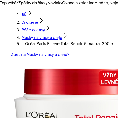
Top výběr
Zpátky do školy
Novinky
Ovoce a zelenina
Mléčné, vejc
Drogerie
Péče o vlasy
Masky na vlasy a oleje
L'Oréal Paris Elseve Total Repair 5 maska, 300 ml
Zpět na Masky na vlasy a oleje