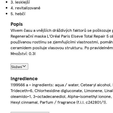
3. lesklejší
4. revitalizované
5. hebčí
Popis
Vlivem času a vnějších dráždivých faktorů se poškozuje p
Regenerační maska L’Oréal Paris Elseve Total Repair 5 ob
používanou rostlinu se zjemňujícími vlastnostmi, pomáhá
ceramidem posiluje vlasovou strukturu. Po pravidelnému
Množství: 0.3l
Složení
Ingredience
1199566 a - ingredients: aqua / water, Cetearyl alcohol,
Trideceth-6, Chlorhexidine digluconate, Limonene, Linalo
oleamido-1, 3-octadecanediol, Alpha-isomethyl ionone, 
Hexyl cinnamal, Parfum / fragrance (f.i.l. c242801/1).