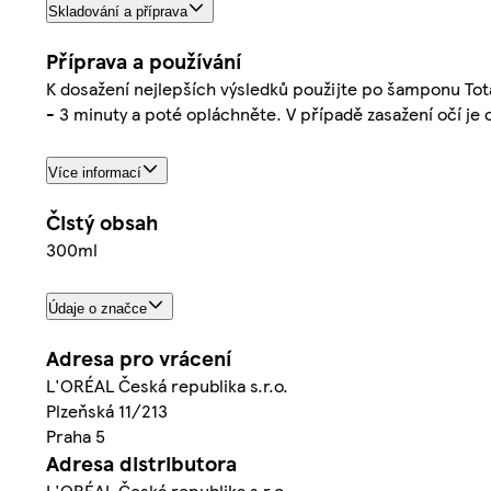
Skladování a příprava
Příprava a používání
K dosažení nejlepších výsledků použijte po šamponu Tot
- 3 minuty a poté opláchněte. V případě zasažení očí je
Více informací
Čistý obsah
300ml
Údaje o značce
Adresa pro vrácení
L'ORÉAL Česká republika s.r.o.
Plzeňská 11/213
Praha 5
Adresa distributora
L'ORÉAL Česká republika s.r.o.