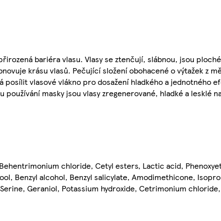
řirozená bariéra vlasu. Vlasy se ztenčují, slábnou, jsou ploch
novuje krásu vlasů. Pečující složení obohacené o výtažek z mě
 posílit vlasové vlákno pro dosažení hladkého a jednotného efe
 používání masky jsou vlasy zregenerované, hladké a lesklé n
 Behentrimonium chloride, Cetyl esters, Lactic acid, Phenoxyet
ol, Benzyl alcohol, Benzyl salicylate, Amodimethicone, Isopro
Serine, Geraniol, Potassium hydroxide, Cetrimonium chloride,