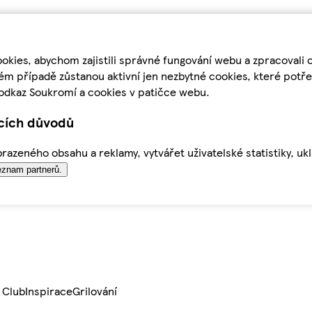
kies, abychom zajistili správné fungování webu a zpracovali 
ém případě zůstanou aktivní jen nezbytné cookies, které pot
odkaz Soukromí a cookies v patičce webu.
ících důvodů
azeného obsahu a reklamy, vytvářet uživatelské statistiky, uk
znam partnerů.
 Club
Inspirace
Grilování