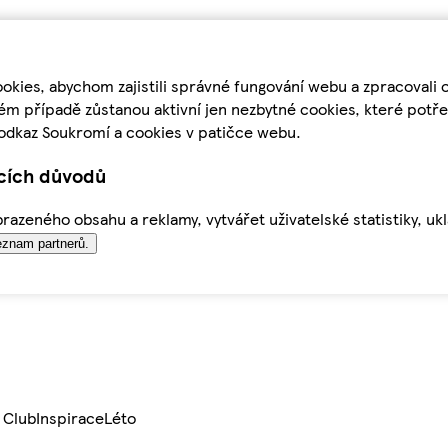
kies, abychom zajistili správné fungování webu a zpracovali 
ém případě zůstanou aktivní jen nezbytné cookies, které pot
odkaz Soukromí a cookies v patičce webu.
ících důvodů
azeného obsahu a reklamy, vytvářet uživatelské statistiky, uk
znam partnerů.
 Club
Inspirace
Léto