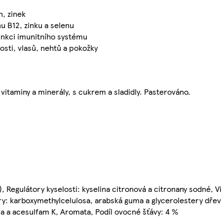
n, zinek
nu B12, zinku a selenu
funkci imunitního systému
osti, vlasů, nehtů a pokožky
itaminy a minerály, s cukrem a sladidly. Pasterováno.
 Regulátory kyselosti: kyselina citronová a citronany sodné, V
tory: karboxymethylcelulosa, arabská guma a glycerolestery dře
sa a acesulfam K, Aromata, Podíl ovocné šťávy: 4 %