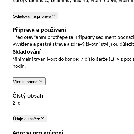
Zdroj vitaminu C, thiaminu, niacinu, vitamínu B6, vitami
Skladování a příprava
Příprava a používání
Před otevřením protřepejte. Případný sediment pochází 
Vyvážená a pestrá strava a zdravý životní styl jsou důle
Skladování
Minimální trvanlivost do konce: / číslo šarže (L): viz po
hodin.
Více informací
Čistý obsah
2l ℮
Údaje o značce
Adresa pro vrácení