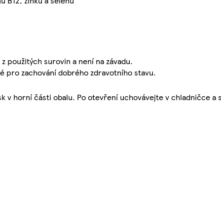
nu B12, zinku a selenu
z použitých surovin a není na závadu.
žité pro zachování dobrého zdravotního stavu.
tisk v horní části obalu. Po otevření uchovávejte v chladničce a