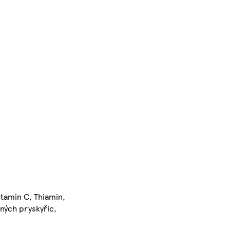
itamin C, Thiamin,
vných pryskyřic,