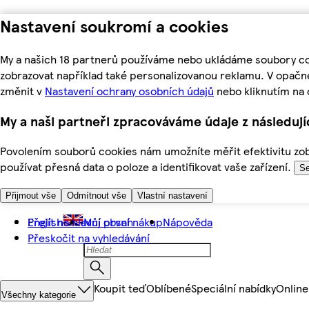
Nastavení soukromí a cookies
My a našich 18 partnerů používáme nebo ukládáme soubory coo
zobrazovat například také personalizovanou reklamu. V opačn
změnit v
Nastavení ochrany osobních údajů
nebo kliknutím na 
My a naši partneři zpracováváme údaje z následuj
Povolením souborů cookies nám umožníte měřit efektivitu zobr
používat přesná data o poloze a identifikovat vaše zařízení.
Se
Přijmout vše
Odmítnout vše
Vlastní nastavení
Přejít na hlavní obsah
English
Můj první nákup
Nápověda
Přeskočit na vyhledávání
Koupit teď
Oblíbené
Speciální nabídky
Online
Všechny kategorie