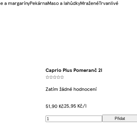
e a margaríny
Pekárna
Maso a lahůdky
Mražené
Trvanlivé
Caprio Plus Pomeranč 2l
Zatím žádné hodnocení
25,95 Kč/l
51,90 Kč
Přidat