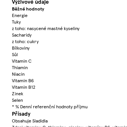
Výživové údaje
Běžné hodnoty
Energie
Tuky
z toho: nasycené mastné kyseliny
Sacharidy
z toho: cukry
Bílkoviny
Sůl
Vitamin C
Thiamin
Niacin
Vitamin B6
Vitamin B12
Zinek
Selen
* % Denní referenční hodnoty příjmu
Přísady
Obsahuje Sladidla