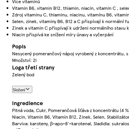
Více vitaminů
Vitamin B6, vitamin B12, thiamin, niacin, vitamin C , sele
Zdroj vitaminu C, thiaminu, niacinu, vitamínu B6, vitami
Selen, zinek, vitaminy B6, B12 a C přispívají k normální 
Zinek a vitamin C přispívají k udrženi normálního stavu k
Niacin přispívá ke snížení míry únavy a vyčerpání
Popis
Nesycený pomerančový nápoj vyrobený z koncentrátu, s v
Množství: 2l
Loga třetí strany
Zelený bod
Složení
Ingredience
Pitná voda, Cukr, Pomerančová šťáva z koncentrátu (4 %),
Niacin, Vitamin B6, Vitamin B12, Zinek, Selen, Stabilizá
Barviva: karoteny, β-apo-8'-karotenal, Sladidla: sukralo