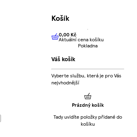
Košík
0,00 Kč
Aktuální cena košíku
0,00 Kč
Aktuální cena košíku
Pokladna
Váš košík
Vyberte službu, která je pro Vás
nejvhodnější
Prázdný košík
Tady uvidíte položky přidané do
košíku