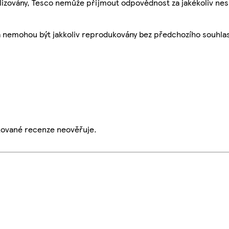
ualizovány, Tesco nemůže přijmout odpovědnost za jakékoliv ne
a nemohou být jakkoliv reprodukovány bez předchozího souhla
ikované recenze neověřuje.