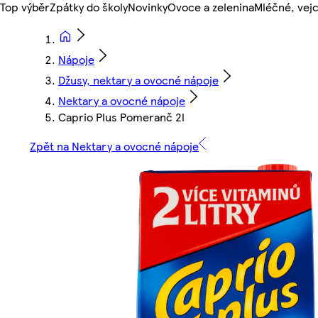
Top výběr
Zpátky do školy
Novinky
Ovoce a zelenina
Mléčné, vejc
Nápoje
Džusy, nektary a ovocné nápoje
Nektary a ovocné nápoje
Caprio Plus Pomeranč 2l
Zpět na Nektary a ovocné nápoje