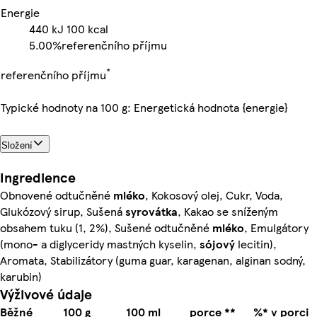
Energie
440
kJ
100
kcal
5.00%
referenčního příjmu
*
referenčního příjmu
Typické hodnoty na 100 g: Energetická hodnota {energie}
Složení
Ingredience
Obnovené odtučněné
mléko
, Kokosový olej, Cukr, Voda,
Glukózový sirup, Sušená
syrovátka
, Kakao se sníženým
obsahem tuku (1, 2%), Sušené odtučněné
mléko
, Emulgátory
(mono- a diglyceridy mastných kyselin,
sójový
lecitin),
Aromata, Stabilizátory (guma guar, karagenan, alginan sodný,
karubin)
Výživové údaje
Běžné
100 g
100 ml
porce **
%* v porci