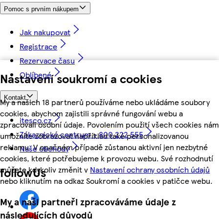
Pomoc s prvním nákupem
Jak nakupovat
Registrace
Rezervace času
Oblíbené
Nastavení soukromí a cookies
Kontakt
My a našich 18 partnerů používáme nebo ukládáme soubory
cookies, abychom zajistili správné fungování webu a
itesco.cz
zpracovali osobní údaje. Povolením použití všech cookies nám
Zákaznické centrum - 800 222 555
umožníte zobrazovat například také personalizovanou
reklamu. V opačném případě zůstanou aktivní jen nezbytné
Naše obchody
cookies, které potřebujeme k provozu webu. Své rozhodnutí
můžete kdykoliv změnit v
Nastavení ochrany osobních údajů
followUs
nebo kliknutím na odkaz Soukromí a cookies v patičce webu.
My a naši partneři zpracováváme údaje z
následujících důvodů