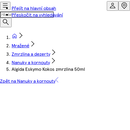
Přejít na hlavní obsah
Přeskočit na vyhledávání
Mražené
Zmrzlina a dezerty
Nanuky a kornouty
Algida Eskymo Kokos zmrzlina 50ml
Zpět na Nanuky a kornouty