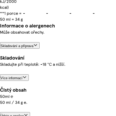
kJ/2000
kcal)
**1 porce =
-
-
-
-
50 ml = 34 g
Informace o alergenech
Může obsahovat ořechy.
Skladování a příprava
Skladování
Skladujte při teplotě: -18 °C a nižší.
Více informací
Čistý obsah
50ml ℮
50 ml / 34 g e.
Údaje o značce