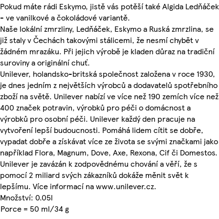
Pokud máte rádi Eskymo, jistě vás potěší také Algida Ledňáček
- ve vanilkové a čokoládové variantě.
Naše lokální zmrzliny, Ledňáček, Eskymo a Ruská zmrzlina, se
již staly v Čechách takovými stálicemi, že nesmí chybět v
žádném mrazáku. Při jejich výrobě je kladen důraz na tradiční
suroviny a originální chuť.
Unilever, holandsko-britská společnost založena v roce 1930,
je dnes jedním z největších výrobců a dodavatelů spotřebního
zboží na světě. Unilever nabízí ve více než 190 zemích více než
400 značek potravin, výrobků pro péči o domácnost a
výrobků pro osobní péči. Unilever každý den pracuje na
vytvoření lepší budoucnosti. Pomáhá lidem cítit se dobře,
vypadat dobře a získávat více ze života se svými značkami jako
například Flora, Magnum, Dove, Axe, Rexona, Cif či Domestos.
Unilever je zavázán k zodpovědnému chování a věří, že s
pomocí 2 miliard svých zákazníků dokáže měnit svět k
lepšímu. Více informací na www.unilever.cz.
Množství: 0.05l
Porce = 50 ml/34 g