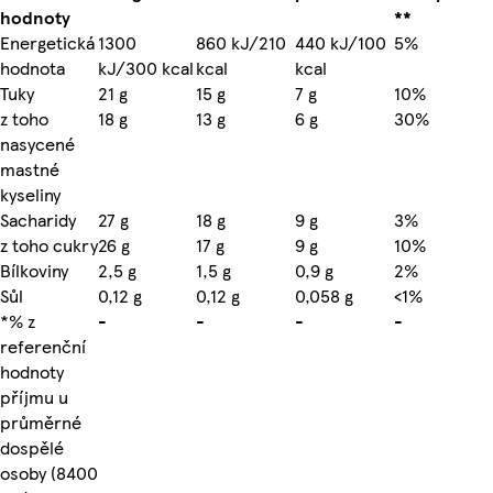
hodnoty
**
Energetická
1300
860 kJ/210
440 kJ/100
5%
hodnota
kJ/300 kcal
kcal
kcal
Tuky
21 g
15 g
7 g
10%
z toho
18 g
13 g
6 g
30%
nasycené
mastné
kyseliny
Sacharidy
27 g
18 g
9 g
3%
z toho cukry
26 g
17 g
9 g
10%
Bílkoviny
2,5 g
1,5 g
0,9 g
2%
Sůl
0,12 g
0,12 g
0,058 g
<1%
*% z
-
-
-
-
referenční
hodnoty
příjmu u
průměrné
dospělé
osoby (8400