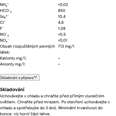
NH₄⁺
<0,02
HCO⁻₃
850
So₄²⁻
10,4
Cl⁻
4,6
F⁻
1,08
NO⁻₃
<0,5
NO₂⁻
<0,01
Obsah rozpuštěných pevných
713 mg/l
látek:
Kationty mg/l:
-
Anionty mg/l:
-
Skladování a příprava
Skladování
Uchovávejte v chladu a chraňte před přímým slunečním
světlem. Chraňte před mrazem. Po otevření uchovávejte v
chladu a spotřebujte do 3 dnů. Minimální trvanlivost do
konce: viz horní část lahve.