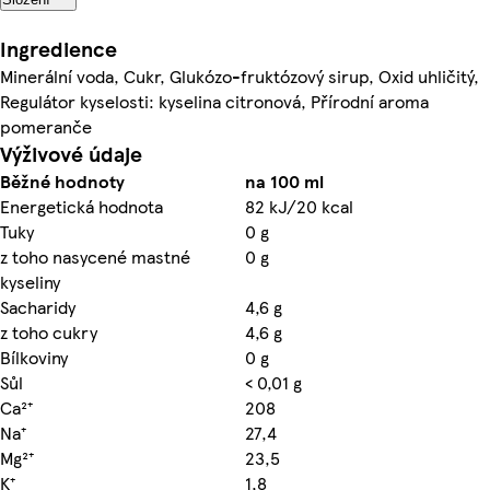
Ingredience
Minerální voda, Cukr, Glukózo-fruktózový sirup, Oxid uhličitý,
Regulátor kyselosti: kyselina citronová, Přírodní aroma
pomeranče
Výživové údaje
Běžné hodnoty
na 100 ml
Energetická hodnota
82 kJ/20 kcal
Tuky
0 g
z toho nasycené mastné
0 g
kyseliny
Sacharidy
4,6 g
z toho cukry
4,6 g
Bílkoviny
0 g
Sůl
< 0,01 g
Ca²⁺
208
Na⁺
27,4
Mg²⁺
23,5
K⁺
1,8