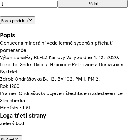
Přidat
Popis produktu
Popis
Ochucená minerální voda jemně sycená s příchutí
pomeranče.
Výtah z analýzy RLPLZ Karlovy Vary ze dne 4. 12. 2020.
Lokalita: Sedm Dvorů, Hraničné Petrovice a Domašov n.
Bystřicí.
Zdroj: Ondrášovka BJ 12, BV 102, PM 1, PM 2.
Rok 1260
Pramen Ondrášovky objeven šlechticem Zdeslavem ze
Šternberka.
Množství: 1.5l
Loga třetí strany
Zelený bod
Složení