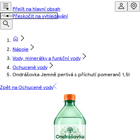
Přejít na hlavní obsah
Přeskočit na vyhledávání
Nápoje
Vody, minerálky a funkční vody
Ochucené vody
Ondrášovka Jemně perlivá s příchutí pomeranč 1,5l
Zpět na Ochucené vody