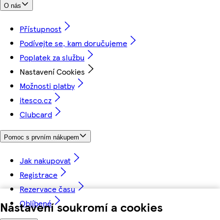
O nás
Přístupnost
Podívejte se, kam doručujeme
Poplatek za službu
Nastavení Cookies
Možnosti platby
itesco.cz
Clubcard
Pomoc s prvním nákupem
Jak nakupovat
Registrace
Rezervace času
Oblíbené
Nastavení soukromí a cookies