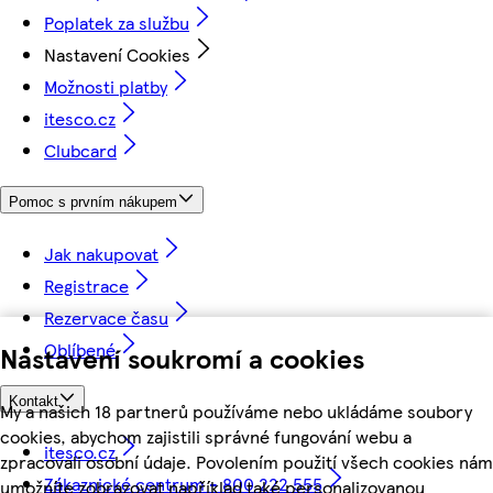
Poplatek za službu
Nastavení Cookies
Možnosti platby
itesco.cz
Clubcard
Pomoc s prvním nákupem
Jak nakupovat
Registrace
Rezervace času
Oblíbené
Nastavení soukromí a cookies
Kontakt
My a našich 18 partnerů používáme nebo ukládáme soubory
cookies, abychom zajistili správné fungování webu a
itesco.cz
zpracovali osobní údaje. Povolením použití všech cookies nám
Zákaznické centrum - 800 222 555
umožníte zobrazovat například také personalizovanou