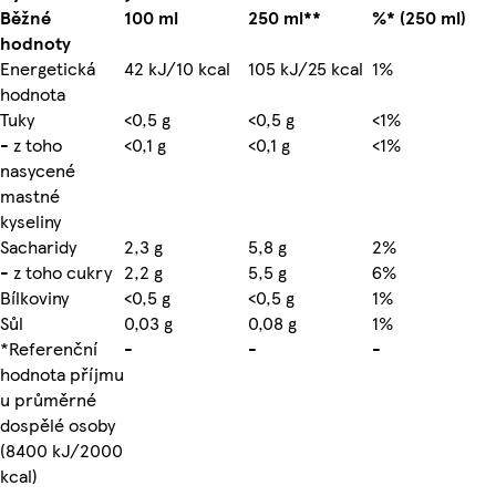
Běžné
100 ml
250 ml**
%* (250 ml)
hodnoty
Energetická
42 kJ/10 kcal
105 kJ/25 kcal
1%
hodnota
Tuky
<0,5 g
<0,5 g
<1%
- z toho
<0,1 g
<0,1 g
<1%
nasycené
mastné
kyseliny
Sacharidy
2,3 g
5,8 g
2%
- z toho cukry
2,2 g
5,5 g
6%
Bílkoviny
<0,5 g
<0,5 g
1%
Sůl
0,03 g
0,08 g
1%
*Referenční
-
-
-
hodnota příjmu
u průměrné
dospělé osoby
(8400 kJ/2000
kcal)