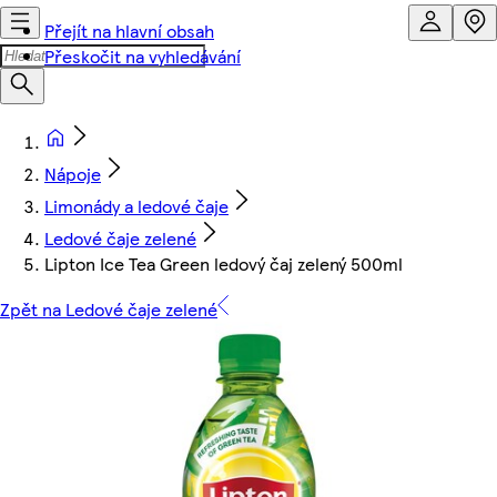
Přejít na hlavní obsah
Přeskočit na vyhledávání
Nápoje
Limonády a ledové čaje
Ledové čaje zelené
Lipton Ice Tea Green ledový čaj zelený 500ml
Zpět na Ledové čaje zelené