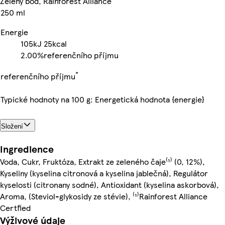
Zelený bod, Rainforest Alliance
250 ml
Energie
105kJ
25kcal
2.00%
referenčního příjmu
*
referenčního příjmu
Typické hodnoty na 100 g: Energetická hodnota {energie}
Složení
Ingredience
Voda, Cukr, Fruktóza, Extrakt ze zeleného čaje⁽¹⁾ (0, 12%),
Kyseliny (kyselina citronová a kyselina jablečná), Regulátor
kyselosti (citronany sodné), Antioxidant (kyselina askorbová),
Aroma, (Steviol-glykosidy ze stévie), ⁽¹⁾Rainforest Alliance
Certfied
Výživové údaje