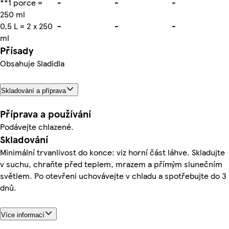
**1 porce =
-
-
-
250 ml
0,5 L = 2 x 250
-
-
-
ml
Přísady
Obsahuje Sladidla
Skladování a příprava
Příprava a používání
Podávejte chlazené.
Skladování
Minimální trvanlivost do konce: viz horní část láhve. Skladujte
v suchu, chraňte před teplem, mrazem a přímým slunečním
světlem. Po otevřeni uchovávejte v chladu a spotřebujte do 3
dnů.
Více informací