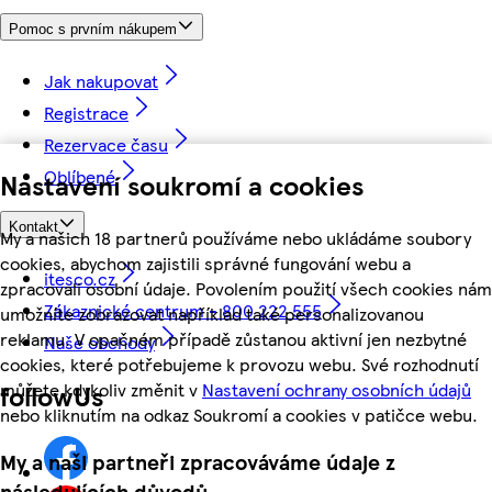
Pomoc s prvním nákupem
Jak nakupovat
Registrace
Rezervace času
Oblíbené
Nastavení soukromí a cookies
Kontakt
My a našich 18 partnerů používáme nebo ukládáme soubory
cookies, abychom zajistili správné fungování webu a
itesco.cz
zpracovali osobní údaje. Povolením použití všech cookies nám
Zákaznické centrum - 800 222 555
umožníte zobrazovat například také personalizovanou
reklamu. V opačném případě zůstanou aktivní jen nezbytné
Naše obchody
cookies, které potřebujeme k provozu webu. Své rozhodnutí
můžete kdykoliv změnit v
Nastavení ochrany osobních údajů
followUs
nebo kliknutím na odkaz Soukromí a cookies v patičce webu.
My a naši partneři zpracováváme údaje z
následujících důvodů