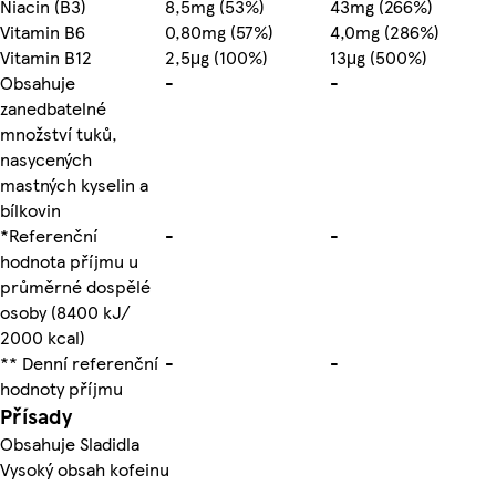
Niacin (B3)
8,5mg (53%)
43mg (266%)
Vitamin B6
0,80mg (57%)
4,0mg (286%)
Vitamin B12
2,5μg (100%)
13μg (500%)
Obsahuje
-
-
zanedbatelné
množství tuků,
nasycených
mastných kyselin a
bílkovin
*Referenční
-
-
hodnota příjmu u
průměrné dospělé
osoby (8400 kJ/
2000 kcal)
** Denní referenční
-
-
hodnoty příjmu
Přísady
Obsahuje Sladidla
Vysoký obsah kofeinu