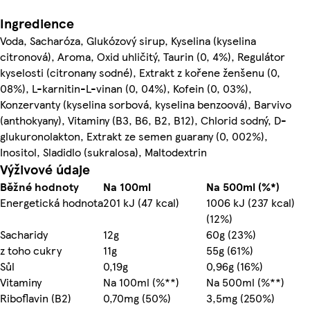
Ingredience
Voda, Sacharóza, Glukózový sirup, Kyselina (kyselina
citronová), Aroma, Oxid uhličitý, Taurin (0, 4%), Regulátor
kyselosti (citronany sodné), Extrakt z kořene ženšenu (0,
08%), L-karnitin-L-vinan (0, 04%), Kofein (0, 03%),
Konzervanty (kyselina sorbová, kyselina benzoová), Barvivo
(anthokyany), Vitaminy (B3, B6, B2, B12), Chlorid sodný, D-
glukuronolakton, Extrakt ze semen guarany (0, 002%),
Inositol, Sladidlo (sukralosa), Maltodextrin
Výživové údaje
Běžné hodnoty
Na 100ml
Na 500ml (%*)
Energetická hodnota
201 kJ (47 kcal)
1006 kJ (237 kcal)
(12%)
Sacharidy
12g
60g (23%)
z toho cukry
11g
55g (61%)
Sůl
0,19g
0,96g (16%)
Vitaminy
Na 100ml (%**)
Na 500ml (%**)
Riboflavin (B2)
0,70mg (50%)
3,5mg (250%)