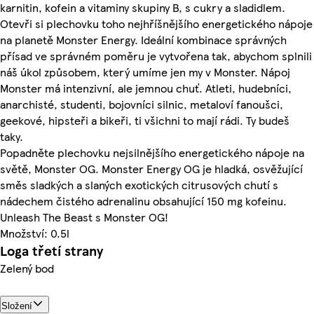
karnitin, kofein a vitaminy skupiny B, s cukry a sladidlem.
Otevři si plechovku toho nejhříšnějšího energetického nápoje
na planetě Monster Energy. Ideální kombinace správných
přísad ve správném poměru je vytvořena tak, abychom splnili
náš úkol způsobem, který umíme jen my v Monster. Nápoj
Monster má intenzivní, ale jemnou chuť. Atleti, hudebníci,
anarchisté, studenti, bojovníci silnic, metaloví fanoušci,
geekové, hipsteři a bikeři, ti všichni to mají rádi. Ty budeš
taky.
Popadněte plechovku nejsilnějšího energetického nápoje na
světě, Monster OG. Monster Energy OG je hladká, osvěžující
směs sladkých a slaných exotických citrusových chutí s
nádechem čistého adrenalinu obsahující 150 mg kofeinu.
Unleash The Beast s Monster OG!
Množství: 0.5l
Loga třetí strany
Zelený bod
Složení