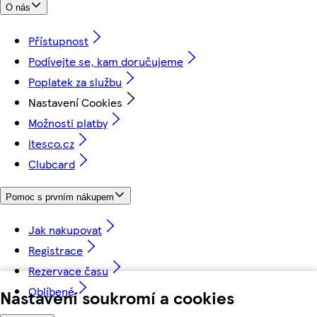
O nás
Přístupnost
Podívejte se, kam doručujeme
Poplatek za službu
Nastavení Cookies
Možnosti platby
itesco.cz
Clubcard
Pomoc s prvním nákupem
Jak nakupovat
Registrace
Rezervace času
Oblíbené
Nastavení soukromí a cookies