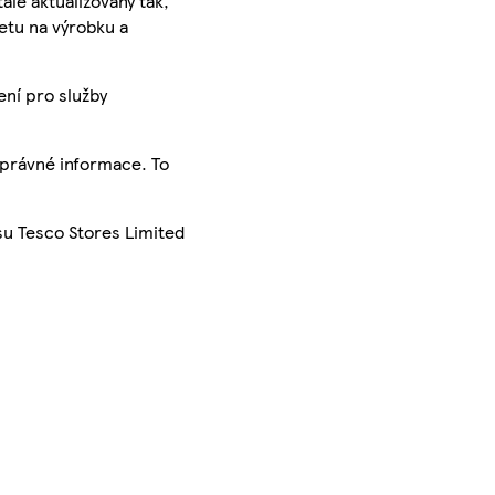
ále aktualizovány tak,
ketu na výrobku a
ení pro služby
správné informace. To
su Tesco Stores Limited