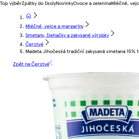
Top výběr
Zpátky do školy
Novinky
Ovoce a zelenina
Mléčné, vejc
Mléčné, vejce a margaríny
Smetany, šlehačky a zakysané výrobky
Čerstvé
Madeta Jihočeská tradiční zakysaná smetana 15% 
Zpět na Čerstvé