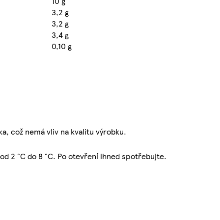
10 g
3,2 g
3,2 g
3,4 g
0,10 g
ka, což nemá vliv na kvalitu výrobku.
od 2 °C do 8 °C. Po otevření ihned spotřebujte.