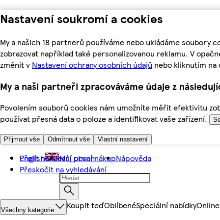
Nastavení soukromí a cookies
My a našich 18 partnerů používáme nebo ukládáme soubory coo
zobrazovat například také personalizovanou reklamu. V opačn
změnit v
Nastavení ochrany osobních údajů
nebo kliknutím na 
My a naši partneři zpracováváme údaje z následuj
Povolením souborů cookies nám umožníte měřit efektivitu zobr
používat přesná data o poloze a identifikovat vaše zařízení.
Se
Přijmout vše
Odmítnout vše
Vlastní nastavení
Přejít na hlavní obsah
English
Můj první nákup
Nápověda
Přeskočit na vyhledávání
Koupit teď
Oblíbené
Speciální nabídky
Online
Všechny kategorie