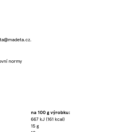
eta@madeta.cz.
ovní normy
na 100 g výrobku:
667 kJ (161 kcal)
15 g