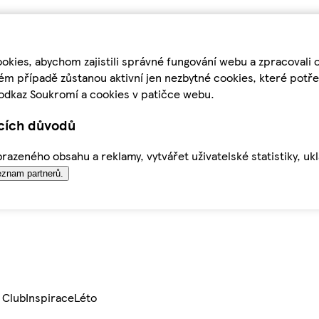
kies, abychom zajistili správné fungování webu a zpracovali 
ém případě zůstanou aktivní jen nezbytné cookies, které pot
odkaz Soukromí a cookies v patičce webu.
ících důvodů
azeného obsahu a reklamy, vytvářet uživatelské statistiky, uk
znam partnerů.
 Club
Inspirace
Léto