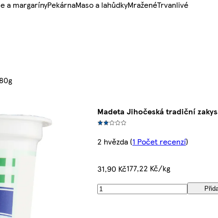
e a margaríny
Pekárna
Maso a lahůdky
Mražené
Trvanlivé
180g
Madeta Jihočeská tradiční zaky
2 hvězda
(
1 Počet recenzí
)
177,22 Kč/kg
31,90 Kč
Přid