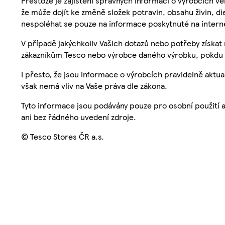
Přestože je zajištění správných informací o výrobcích vě
že může dojít ke změně složek potravin, obsahu živin, di
nespoléhat se pouze na informace poskytnuté na intern
V případě jakýchkoliv Vašich dotazů nebo potřeby získat
zákazníkům Tesco nebo výrobce daného výrobku, pokdu 
I přesto, že jsou informace o výrobcích pravidelně akt
však nemá vliv na Vaše práva dle zákona.
Tyto informace jsou podávány pouze pro osobní použití 
ani bez řádného uvedení zdroje.
© Tesco Stores ČR a.s.