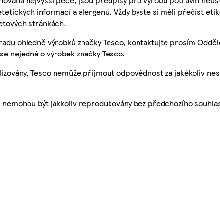
nována nejvyšší péče, jsou předpisy pro výrobu potravin neust
etetických informací a alergenů. Vždy byste si měli přečíst eti
etových stránkách.
 radu ohledně výrobků značky Tesco, kontaktujte prosím Odděl
se nejedná o výrobek značky Tesco.
ualizovány, Tesco nemůže přijmout odpovědnost za jakékoliv ne
a nemohou být jakkoliv reprodukovány bez předchozího souhla