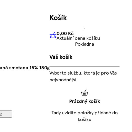
Košík
0,00 Kč
Aktuální cena košíku
0,00 Kč
Aktuální cena košíku
Pokladna
Váš košík
saná smetana 15% 180g
Vyberte službu, která je pro Vás
nejvhodnější
Prázdný košík
Tady uvidíte položky přidané do
at
košíku