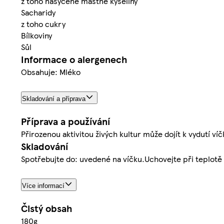
z toho nasycené mastné kyseliny
Sacharidy
z toho cukry
Bílkoviny
Sůl
Informace o alergenech
Obsahuje: Mléko
Skladování a příprava
Příprava a používání
Přirozenou aktivitou živých kultur může dojít k vydutí víč
Skladování
Spotřebujte do: uvedené na víčku.Uchovejte při teplotě 
Více informací
Čistý obsah
180g