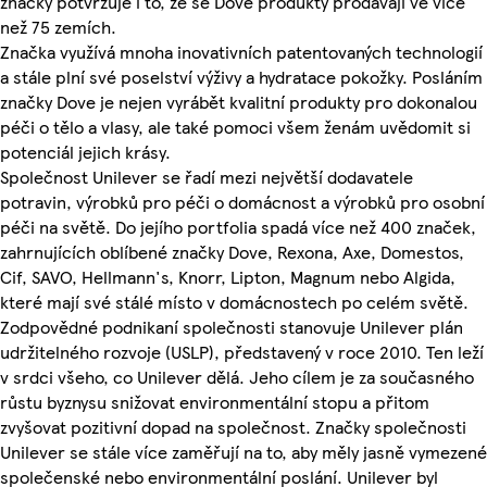
značky potvrzuje i to, že se Dove produkty prodávají ve více
než 75 zemích.
Značka využívá mnoha inovativních patentovaných technologií
a stále plní své poselství výživy a hydratace pokožky. Posláním
značky Dove je nejen vyrábět kvalitní produkty pro dokonalou
péči o tělo a vlasy, ale také pomoci všem ženám uvědomit si
potenciál jejich krásy.
Společnost Unilever se řadí mezi největší dodavatele
potravin, výrobků pro péči o domácnost a výrobků pro osobní
péči na světě. Do jejího portfolia spadá více než 400 značek,
zahrnujících oblíbené značky Dove, Rexona, Axe, Domestos,
Cif, SAVO, Hellmann's, Knorr, Lipton, Magnum nebo Algida,
které mají své stálé místo v domácnostech po celém světě.
Zodpovědné podnikaní společnosti stanovuje Unilever plán
udržitelného rozvoje (USLP), představený v roce 2010. Ten leží
v srdci všeho, co Unilever dělá. Jeho cílem je za současného
růstu byznysu snižovat environmentální stopu a přitom
zvyšovat pozitivní dopad na společnost. Značky společnosti
Unilever se stále více zaměřují na to, aby měly jasně vymezené
společenské nebo environmentální poslání. Unilever byl