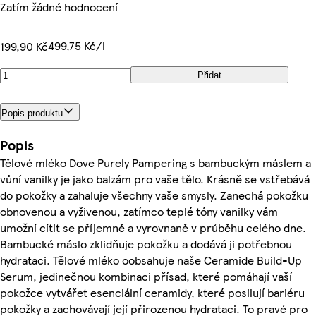
Zatím žádné hodnocení
499,75 Kč/l
199,90 Kč
Přidat
Popis produktu
Popis
Tělové mléko Dove Purely Pampering s bambuckým máslem a
vůní vanilky je jako balzám pro vaše tělo. Krásně se vstřebává
do pokožky a zahaluje všechny vaše smysly. Zanechá pokožku
obnovenou a vyživenou, zatímco teplé tóny vanilky vám
umožní cítit se příjemně a vyrovnaně v průběhu celého dne.
Bambucké máslo zklidňuje pokožku a dodává ji potřebnou
hydrataci. Tělové mléko oobsahuje naše Ceramide Build-Up
Serum, jedinečnou kombinaci přísad, které pomáhají vaší
pokožce vytvářet esenciální ceramidy, které posilují bariéru
pokožky a zachovávají její přirozenou hydrataci. To pravé pro