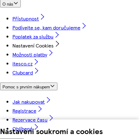
O nás
Přístupnost
Podívejte se, kam doručujeme
Poplatek za službu
Nastavení Cookies
Možnosti platby
itesco.cz
Clubcard
Pomoc s prvním nákupem
Jak nakupovat
Registrace
Rezervace času
Oblíbené
Nastavení soukromí a cookies