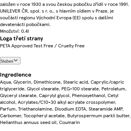
založen v roce 1930 a svou českou pobočku zřídil v roce 1991.
UNILEVER ČR, spol. s r. o., s hlavním sídlem v Praze, je
součástí regionu Východní Evropa (EE) spolu s dalšími
devatenácti pobočkami.
Množství: 0.4l
Loga třetí strany
PETA Approved Test Free / Cruelty Free
Složení
Ingredience
Aqua, Glycerin, Dimethicone, Stearic acid, Caprylic/capric
triglyceride, Glycol stearate, PEG-100 stearate, Petrolatum,
Glyceryl stearate, Caprylyl glycol, Phenoxyethanol, Cetyl
alcohol, Acrylates/C10-30 alkyl acrylate crosspolymer,
Parfum, Triethanolamine, Disodium EDTA, Stearamide AMP,
Carbomer, Tocopheryl acetate, Butyrospermum parkii butter,
Helianthus annuus seed oil, Coumarin