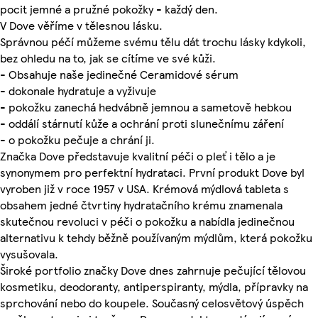
pocit jemné a pružné pokožky - každý den.
V Dove věříme v tělesnou lásku.
Správnou péčí můžeme svému tělu dát trochu lásky kdykoli,
bez ohledu na to, jak se cítíme ve své kůži.
- Obsahuje naše jedinečné Ceramidové sérum
- dokonale hydratuje a vyživuje
- pokožku zanechá hedvábně jemnou a sametově hebkou
- oddálí stárnutí kůže a ochrání proti slunečnímu záření
- o pokožku pečuje a chrání ji.
Značka Dove představuje kvalitní péči o pleť i tělo a je
synonymem pro perfektní hydrataci. První produkt Dove byl
vyroben již v roce 1957 v USA. Krémová mýdlová tableta s
obsahem jedné čtvrtiny hydratačního krému znamenala
skutečnou revoluci v péči o pokožku a nabídla jedinečnou
alternativu k tehdy běžně používaným mýdlům, která pokožku
vysušovala.
Široké portfolio značky Dove dnes zahrnuje pečující tělovou
kosmetiku, deodoranty, antiperspiranty, mýdla, přípravky na
sprchování nebo do koupele. Současný celosvětový úspěch