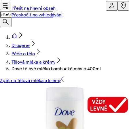
Přejít na hlavní obsah
Přeskočit na vyhledávání
Drogerie
Péče o tělo
Tělová mléka a krémy
Dove tělové mléko bambucké máslo 400ml
Zpět na Tělová mléka a krémy