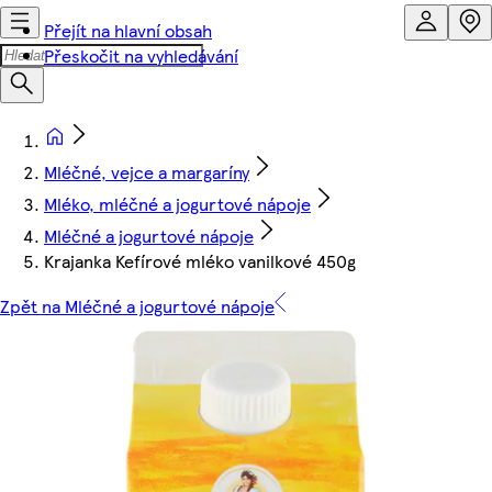
Přejít na hlavní obsah
Přeskočit na vyhledávání
Mléčné, vejce a margaríny
Mléko, mléčné a jogurtové nápoje
Mléčné a jogurtové nápoje
Krajanka Kefírové mléko vanilkové 450g
Zpět na Mléčné a jogurtové nápoje