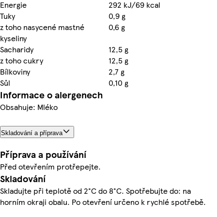
Energie
292 kJ/69 kcal
Tuky
0,9 g
z toho nasycené mastné
0,6 g
kyseliny
Sacharidy
12,5 g
z toho cukry
12,5 g
Bílkoviny
2,7 g
Sůl
0,10 g
Informace o alergenech
Obsahuje: Mléko
Skladování a příprava
Příprava a používání
Před otevřením protřepejte.
Skladování
Skladujte při teplotě od 2°C do 8°C. Spotřebujte do: na
horním okraji obalu. Po otevření určeno k rychlé spotřebě.