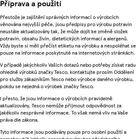
Příprava a použití
Přestože je zajištění správných informací o výrobcích
věnována nejvyšší péče, jsou předpisy pro výrobu potravin
neustále aktualizovány tak, že může dojít ke změně složek
potravin, obsahu živin, dietetických informací a alergenů.
Vždy byste si měli přečíst etiketu na výrobku a nespoléhat se
pouze na informace poskytnuté na internetových stránkách.
V případě jakýchkoliv Vašich dotazů nebo potřeby získat radu
ohledně výrobků značky Tesco, kontaktujte prosím Oddělení
pro služby zákazníkům Tesco nebo výrobce daného výrobku,
pokdu se nejedná o výrobek značky Tesco.
I přesto, že jsou informace o výrobcích pravidelně
aktualizovány, Tesco nemůže přijmout odpovědnost za
jakékoliv nesprávné informace. To však nemá vliv na Vaše
práva dle zákona.
Tyto informace jsou podávány pouze pro osobní použití a
nemohou být jakkoliv reprodukovány bez předchozího