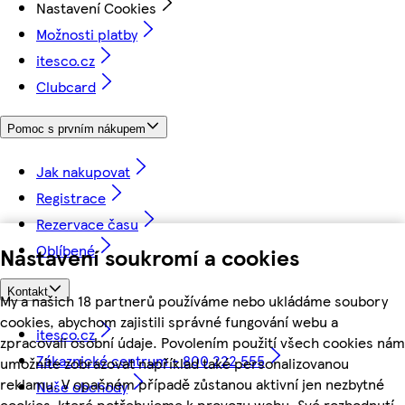
Nastavení Cookies
Možnosti platby
itesco.cz
Clubcard
Pomoc s prvním nákupem
Jak nakupovat
Registrace
Rezervace času
Oblíbené
Nastavení soukromí a cookies
Kontakt
My a našich 18 partnerů používáme nebo ukládáme soubory
cookies, abychom zajistili správné fungování webu a
itesco.cz
zpracovali osobní údaje. Povolením použití všech cookies nám
Zákaznické centrum - 800 222 555
umožníte zobrazovat například také personalizovanou
reklamu. V opačném případě zůstanou aktivní jen nezbytné
Naše obchody
cookies, které potřebujeme k provozu webu. Své rozhodnutí