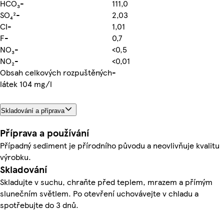
HCO₃-
111,0
SO₄²-
2,03
CI-
1,01
F-
0,7
NO₃-
<0,5
NO₂-
<0,01
Obsah celkových rozpuštěných
-
látek 104 mg/l
Skladování a příprava
Příprava a používání
Případný sediment je přírodního původu a neovlivňuje kvalitu
výrobku.
Skladování
Skladujte v suchu, chraňte před teplem, mrazem a přímým
slunečním světlem. Po otevření uchovávejte v chladu a
spotřebujte do 3 dnů.