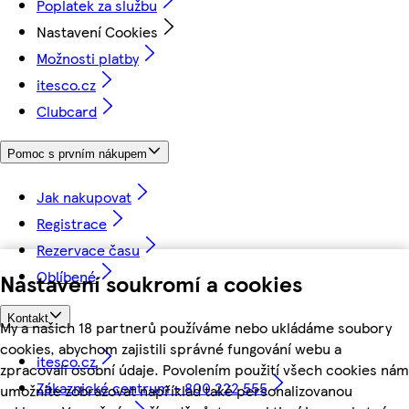
Poplatek za službu
Nastavení Cookies
Možnosti platby
itesco.cz
Clubcard
Pomoc s prvním nákupem
Jak nakupovat
Registrace
Rezervace času
Oblíbené
Nastavení soukromí a cookies
Kontakt
My a našich 18 partnerů používáme nebo ukládáme soubory
cookies, abychom zajistili správné fungování webu a
itesco.cz
zpracovali osobní údaje. Povolením použití všech cookies nám
Zákaznické centrum - 800 222 555
umožníte zobrazovat například také personalizovanou