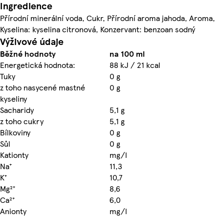
Ingredience
Přírodní minerální voda, Cukr, Přírodní aroma jahoda, Aroma,
Kyselina: kyselina citronová, Konzervant: benzoan sodný
Výživové údaje
Běžné hodnoty
na 100 ml
Energetická hodnota:
88 kJ / 21 kcal
Tuky
0 g
z toho nasycené mastné
0 g
kyseliny
Sacharidy
5,1 g
z toho cukry
5,1 g
Bílkoviny
0 g
Sůl
0 g
Kationty
mg/l
Na⁺
11,3
K⁺
10,7
Mg²⁺
8,6
Ca²⁺
6,0
Anionty
mg/l