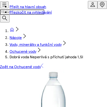
Přejít na hlavní obsah
Přeskočit na vyhledávání
Nápoje
Vody, minerálky a funkční vody
Ochucené vody
Dobrá voda Neperlivá s příchutí jahoda 1,5l
Zpět na Ochucené vody