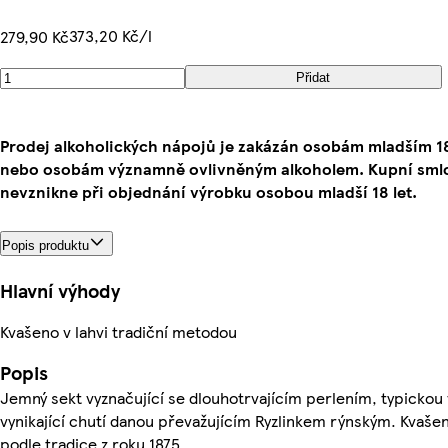
373,20 Kč/l
279,90 Kč
Přidat
Prodej alkoholických nápojů je zakázán osobám mladším 18
nebo osobám významně ovlivněným alkoholem. Kupní sml
nevznikne při objednání výrobku osobou mladší 18 let.
Popis produktu
Hlavní výhody
Kvašeno v lahvi tradiční metodou
Popis
Jemný sekt vyznačující se dlouhotrvajícím perlením, typickou 
vynikající chutí danou převažujícím Ryzlinkem rýnským. Kvašen
podle tradice z roku 1875.