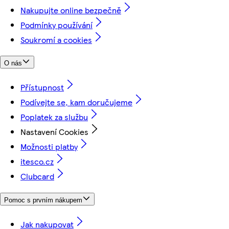
Nakupujte online bezpečně
Podmínky používání
Soukromí a cookies
O nás
Přístupnost
Podívejte se, kam doručujeme
Poplatek za službu
Nastavení Cookies
Možnosti platby
itesco.cz
Clubcard
Pomoc s prvním nákupem
Jak nakupovat