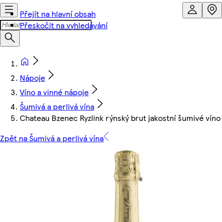
Přejít na hlavní obsah
Přeskočit na vyhledávání
Nápoje
Víno a vinné nápoje
Šumivá a perlivá vína
Chateau Bzenec Ryzlink rýnský brut jakostní šumivé víno 
Zpět na Šumivá a perlivá vína