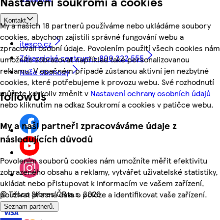
Nastavení soukromí a cookies
Kontakt
My a našich 18 partnerů používáme nebo ukládáme soubory
cookies, abychom zajistili správné fungování webu a
itesco.cz
zpracovali osobní údaje. Povolením použití všech cookies nám
Zákaznické centrum - 800 222 555
umožníte zobrazovat například také personalizovanou
reklamu. V opačném případě zůstanou aktivní jen nezbytné
Naše obchody
cookies, které potřebujeme k provozu webu. Své rozhodnutí
můžete kdykoliv změnit v
Nastavení ochrany osobních údajů
followUs
nebo kliknutím na odkaz Soukromí a cookies v patičce webu.
My a naši partneři zpracováváme údaje z
následujících důvodů
Povolením souborů cookies nám umožníte měřit efektivitu
zobrazeného obsahu a reklamy, vytvářet uživatelské statistiky,
ukládat nebo přistupovat k informacím ve vašem zařízení,
©
Tesco Stores ČR a.s. 2026
používat přesná data o poloze a identifikovat vaše zařízení.
Seznam partnerů.