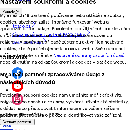
Nastavení soukromí a cookies
Kontakt
My a našich 18 partnerů používáme nebo ukládáme soubory
cookies, abychom zajistili správné fungování webu a
itesco.cz
zpracovali osobní údaje. Povolením použití všech cookies nám
Zákaznické centrum - 800 222 555
umožníte zobrazovat například také personalizovanou
reklamu. V opačném případě zůstanou aktivní jen nezbytné
Naše obchody
cookies, které potřebujeme k provozu webu. Své rozhodnutí
můžete kdykoliv změnit v
Nastavení ochrany osobních údajů
followUs
nebo kliknutím na odkaz Soukromí a cookies v patičce webu.
My a naši partneři zpracováváme údaje z
následujících důvodů
Povolením souborů cookies nám umožníte měřit efektivitu
zobrazeného obsahu a reklamy, vytvářet uživatelské statistiky,
ukládat nebo přistupovat k informacím ve vašem zařízení,
©
Tesco Stores ČR a.s. 2026
používat přesná data o poloze a identifikovat vaše zařízení.
Seznam partnerů.