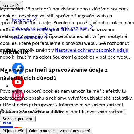
Kontakt
My a našich 18 partnerů používáme nebo ukládáme soubory
cookies, abychom zajistili správné fungování webu a
itesco.cz
zpracovali osobní údaje. Povolením použití všech cookies nám
Zákaznické centrum - 800 222 555
umožníte zobrazovat například také personalizovanou
reklamu. V opačném případě zůstanou aktivní jen nezbytné
Naše obchody
cookies, které potřebujeme k provozu webu. Své rozhodnutí
můžete kdykoliv změnit v
Nastavení ochrany osobních údajů
followUs
nebo kliknutím na odkaz Soukromí a cookies v patičce webu.
My a naši partneři zpracováváme údaje z
následujících důvodů
Povolením souborů cookies nám umožníte měřit efektivitu
zobrazeného obsahu a reklamy, vytvářet uživatelské statistiky,
ukládat nebo přistupovat k informacím ve vašem zařízení,
©
Tesco Stores ČR a.s. 2026
používat přesná data o poloze a identifikovat vaše zařízení.
Seznam partnerů.
Přijmout vše
Odmítnout vše
Vlastní nastavení