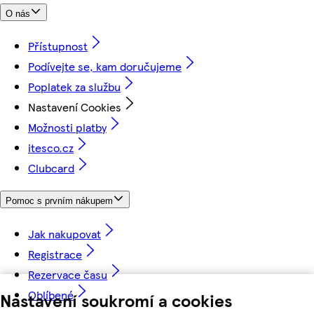
O nás
Přístupnost
Podívejte se, kam doručujeme
Poplatek za službu
Nastavení Cookies
Možnosti platby
itesco.cz
Clubcard
Pomoc s prvním nákupem
Jak nakupovat
Registrace
Rezervace času
Oblíbené
Nastavení soukromí a cookies