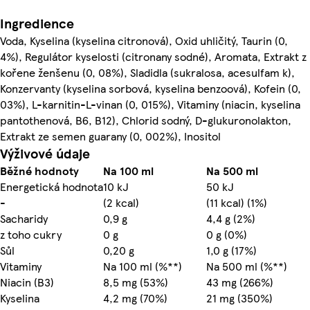
Ingredience
Voda, Kyselina (kyselina citronová), Oxid uhličitý, Taurin (0,
4%), Regulátor kyselosti (citronany sodné), Aromata, Extrakt z
kořene ženšenu (0, 08%), Sladidla (sukralosa, acesulfam k),
Konzervanty (kyselina sorbová, kyselina benzoová), Kofein (0,
03%), L-karnitin-L-vinan (0, 015%), Vitaminy (niacin, kyselina
pantothenová, B6, B12), Chlorid sodný, D-glukuronolakton,
Extrakt ze semen guarany (0, 002%), Inositol
Výživové údaje
Běžné hodnoty
Na 100 ml
Na 500 ml
Energetická hodnota
10 kJ
50 kJ
-
(2 kcal)
(11 kcal) (1%)
Sacharidy
0,9 g
4,4 g (2%)
z toho cukry
0 g
0 g (0%)
Sůl
0,20 g
1,0 g (17%)
Vitaminy
Na 100 ml (%**)
Na 500 ml (%**)
Niacin (B3)
8,5 mg (53%)
43 mg (266%)
Kyselina
4,2 mg (70%)
21 mg (350%)