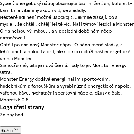
Sycený energetický nápoj obsahující taurin, ženšen, kofein, L-
karnitin a vitaminy skupiny B, se sladidly.
Některé lidi není možné uspokojit. Jakmile získají, co si
mysleli, že chtěli, chtějí ještě víc. Naši týmoví jezdci a Monster
Girls nejsou výjimkou... a v poslední době nám něco
naznačovali.
Chtěli po nás nový Monster nápoj. O něco méně sladký, s
lehčí chutí a nulou kalorií, ale s plnou náloží naší energetické
směsi Monster.
Samozřejmě, bílá je nová černá. Tady to je: Monster Energy
Ultra.
Monster Energy dodává energii našim sportovcům,
hudebníkům a fanouškům a vyrábí různé energetické nápoje,
vařenou kávu, hydratační sportovní nápoje, džusy a čaje.
Množství: 0.5l
Loga třetí strany
Zelený bod
Složení