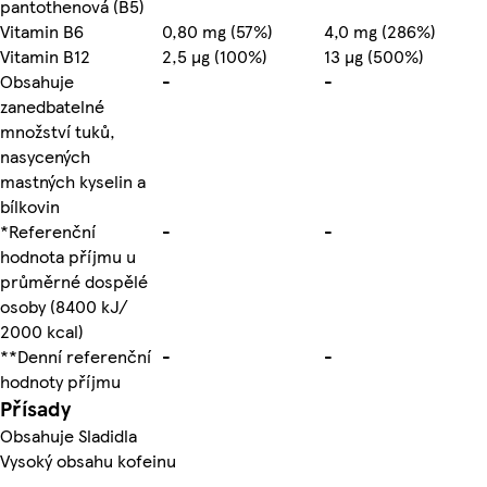
pantothenová (B5)
Vitamin B6
0,80 mg (57%)
4,0 mg (286%)
Vitamin B12
2,5 µg (100%)
13 µg (500%)
Obsahuje
-
-
zanedbatelné
množství tuků,
nasycených
mastných kyselin a
bílkovin
*Referenční
-
-
hodnota příjmu u
průměrné dospělé
osoby (8400 kJ/
2000 kcal)
**Denní referenční
-
-
hodnoty příjmu
Přísady
Obsahuje Sladidla
Vysoký obsahu kofeinu