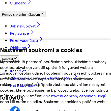
Clubcard
Pomoc s prvním nákupem
Jak nakupovat
Registrace
Rezervace času
Oblíbené
Nastavení soukromí a cookies
Kontakt
My a našich 18 partnerů používáme nebo ukládáme soubory
cookies, abychom zajistili správné fungování webu a
itesco.cz
zpracovali osobní údaje. Povolením použití všech cookies nám
Zákaznické centrum - 800 222 555
umožníte zobrazovat například také personalizovanou
reklamu. V opačném případě zůstanou aktivní jen nezbytné
Naše obchody
cookies, které potřebujeme k provozu webu. Své rozhodnutí
můžete kdykoliv změnit v
Nastavení ochrany osobních údajů
followUs
nebo kliknutím na odkaz Soukromí a cookies v patičce webu.