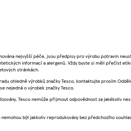
nována nejvyšší péče, jsou předpisy pro výrobu potravin neust
etetických informací a alergenů. Vždy byste si měli přečíst eti
etových stránkách.
 radu ohledně výrobků značky Tesco, kontaktujte prosím Odděl
se nejedná o výrobek značky Tesco.
ualizovány, Tesco nemůže přijmout odpovědnost za jakékoliv ne
a nemohou být jakkoliv reprodukovány bez předchozího souhla