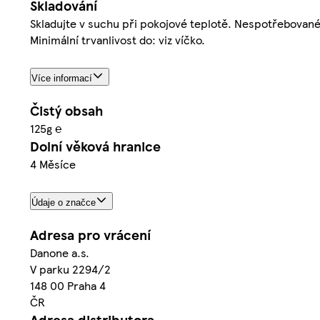
Skladování
Skladujte v suchu při pokojové teplotě. Nespotřebované
Minimální trvanlivost do: viz víčko.
Více informací
Čistý obsah
125g ℮
Dolní věková hranice
4 Měsíce
Údaje o značce
Adresa pro vrácení
Danone a.s.
V parku 2294/2
148 00 Praha 4
ČR
Adresa distributora