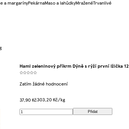
e a margaríny
Pekárna
Maso a lahůdky
Mražené
Trvanlivé
g
Hami zeleninový příkrm Dýně s rýží první lžička 1
Zatím žádné hodnocení
303,20 Kč/kg
37,90 Kč
Přidat