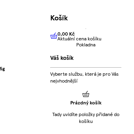
Košík
0,00 Kč
Aktuální cena košíku
0,00 Kč
Aktuální cena košíku
Pokladna
Váš košík
25g
Vyberte službu, která je pro Vás
nejvhodnější
Prázdný košík
Tady uvidíte položky přidané do
košíku