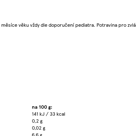
 měsíce věku vždy dle doporučení pediatra. Potravina pro zvlá
na 100 g:
141 kJ / 33 kcal
0,2 g
0,02 g
6,6 g