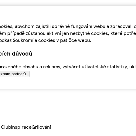
kies, abychom zajistili správné fungování webu a zpracovali 
ém případě zůstanou aktivní jen nezbytné cookies, které pot
odkaz Soukromí a cookies v patičce webu.
ících důvodů
azeného obsahu a reklamy, vytvářet uživatelské statistiky, uk
znam partnerů.
 Club
Inspirace
Grilování