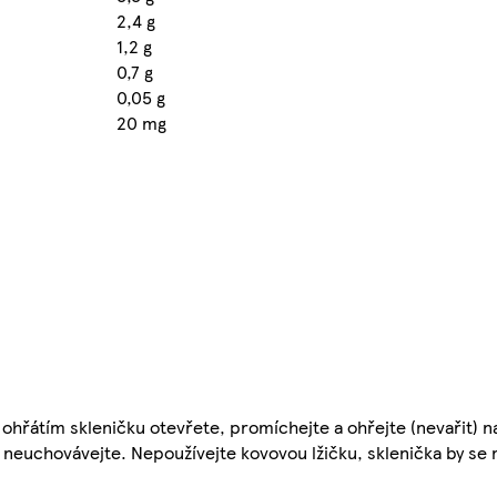
2,4 g
1,2 g
0,7 g
0,05 g
20 mg
 ohřátím skleničku otevřete, promíchejte a ohřejte (nevařit) na
 neuchovávejte. Nepoužívejte kovovou lžičku, sklenička by se