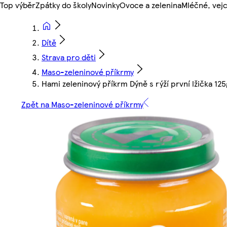
Top výběr
Zpátky do školy
Novinky
Ovoce a zelenina
Mléčné, vejc
Dítě
Strava pro děti
Maso-zeleninové příkrmy
Hami zeleninový příkrm Dýně s rýží první lžička 125
Zpět na Maso-zeleninové příkrmy