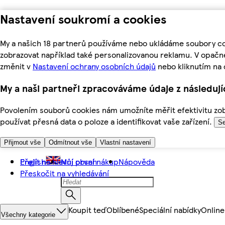
Nastavení soukromí a cookies
My a našich 18 partnerů používáme nebo ukládáme soubory coo
zobrazovat například také personalizovanou reklamu. V opačn
změnit v
Nastavení ochrany osobních údajů
nebo kliknutím na 
My a naši partneři zpracováváme údaje z následuj
Povolením souborů cookies nám umožníte měřit efektivitu zobr
používat přesná data o poloze a identifikovat vaše zařízení.
Se
Přijmout vše
Odmítnout vše
Vlastní nastavení
Přejít na hlavní obsah
English
Můj první nákup
Nápověda
Přeskočit na vyhledávání
Koupit teď
Oblíbené
Speciální nabídky
Online
Všechny kategorie