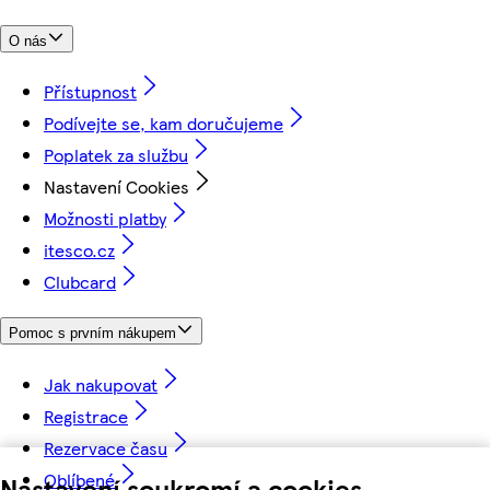
O nás
Přístupnost
Podívejte se, kam doručujeme
Poplatek za službu
Nastavení Cookies
Možnosti platby
itesco.cz
Clubcard
Pomoc s prvním nákupem
Jak nakupovat
Registrace
Rezervace času
Oblíbené
Nastavení soukromí a cookies