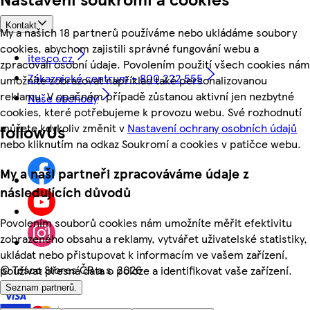
Kontakt
My a našich 18 partnerů používáme nebo ukládáme soubory
cookies, abychom zajistili správné fungování webu a
itesco.cz
zpracovali osobní údaje. Povolením použití všech cookies nám
Zákaznické centrum - 800 222 555
umožníte zobrazovat například také personalizovanou
reklamu. V opačném případě zůstanou aktivní jen nezbytné
Naše obchody
cookies, které potřebujeme k provozu webu. Své rozhodnutí
můžete kdykoliv změnit v
Nastavení ochrany osobních údajů
followUs
nebo kliknutím na odkaz Soukromí a cookies v patičce webu.
My a naši partneři zpracováváme údaje z
následujících důvodů
Povolením souborů cookies nám umožníte měřit efektivitu
zobrazeného obsahu a reklamy, vytvářet uživatelské statistiky,
ukládat nebo přistupovat k informacím ve vašem zařízení,
©
Tesco Stores ČR a.s. 2026
používat přesná data o poloze a identifikovat vaše zařízení.
Seznam partnerů.