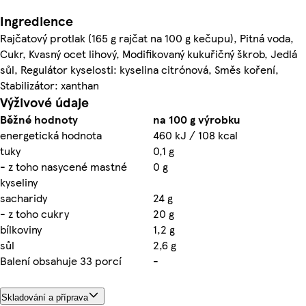
Ingredience
Rajčatový protlak (165 g rajčat na 100 g kečupu), Pitná voda,
Cukr, Kvasný ocet lihový, Modifikovaný kukuřičný škrob, Jedlá
sůl, Regulátor kyselosti: kyselina citrónová, Směs koření,
Stabilizátor: xanthan
Výživové údaje
Běžné hodnoty
na 100 g výrobku
energetická hodnota
460 kJ / 108 kcal
tuky
0,1 g
- z toho nasycené mastné
0 g
kyseliny
sacharidy
24 g
- z toho cukry
20 g
bílkoviny
1,2 g
sůl
2,6 g
Balení obsahuje 33 porcí
-
Skladování a příprava