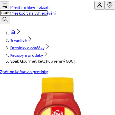
Přejít na hlavní obsah
Přeskočit na vyhledávání
Trvanlivé
Dresinky a omáčky
Kečupy a protlaky
Spak Gourmet Ketchup jemný 500g
Zpět na Kečupy a protlaky