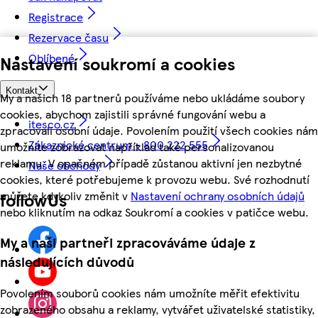
Registrace
Rezervace času
Oblíbené
Nastavení soukromí a cookies
Kontakt
My a našich 18 partnerů používáme nebo ukládáme soubory
cookies, abychom zajistili správné fungování webu a
itesco.cz
zpracovali osobní údaje. Povolením použití všech cookies nám
Zákaznické centrum - 800 222 555
umožníte zobrazovat například také personalizovanou
reklamu. V opačném případě zůstanou aktivní jen nezbytné
Naše obchody
cookies, které potřebujeme k provozu webu. Své rozhodnutí
můžete kdykoliv změnit v
Nastavení ochrany osobních údajů
followUs
nebo kliknutím na odkaz Soukromí a cookies v patičce webu.
My a naši partneři zpracováváme údaje z
následujících důvodů
Povolením souborů cookies nám umožníte měřit efektivitu
zobrazeného obsahu a reklamy, vytvářet uživatelské statistiky,