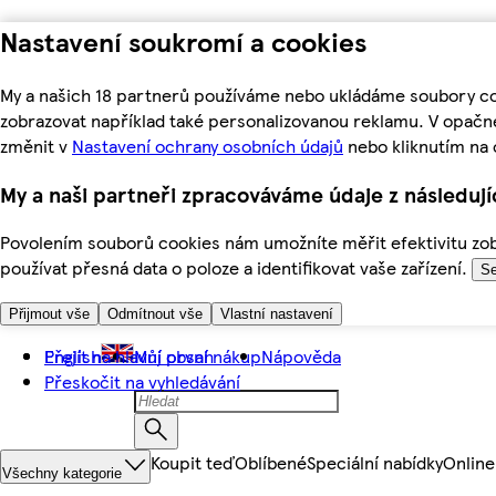
Nastavení soukromí a cookies
My a našich 18 partnerů používáme nebo ukládáme soubory coo
zobrazovat například také personalizovanou reklamu. V opačn
změnit v
Nastavení ochrany osobních údajů
nebo kliknutím na 
My a naši partneři zpracováváme údaje z následuj
Povolením souborů cookies nám umožníte měřit efektivitu zobr
používat přesná data o poloze a identifikovat vaše zařízení.
Se
Přijmout vše
Odmítnout vše
Vlastní nastavení
Přejít na hlavní obsah
English
Můj první nákup
Nápověda
Přeskočit na vyhledávání
Koupit teď
Oblíbené
Speciální nabídky
Online
Všechny kategorie