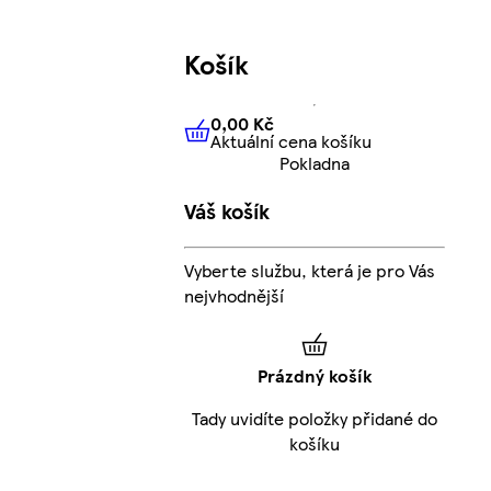
Košík
0,00 Kč
Aktuální cena košíku
0,00 Kč
Aktuální cena košíku
Pokladna
Váš košík
Vyberte službu, která je pro Vás
nejvhodnější
Prázdný košík
Tady uvidíte položky přidané do
košíku