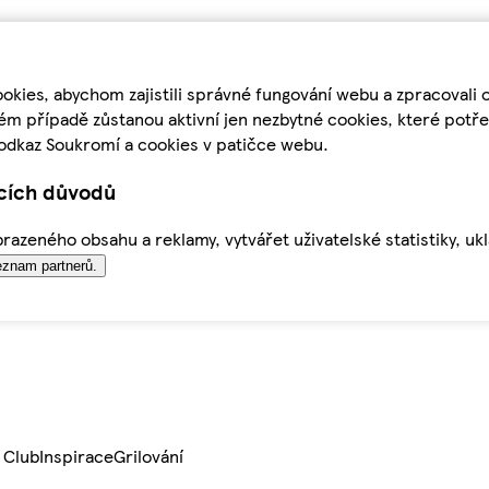
kies, abychom zajistili správné fungování webu a zpracovali 
ém případě zůstanou aktivní jen nezbytné cookies, které pot
odkaz Soukromí a cookies v patičce webu.
ících důvodů
azeného obsahu a reklamy, vytvářet uživatelské statistiky, uk
znam partnerů.
 Club
Inspirace
Grilování