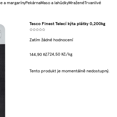
e a margaríny
Pekárna
Maso a lahůdky
Mražené
Trvanlivé
Tesco Finest Telecí kýta plátky 0,200kg
Zatím žádné hodnocení
724,50 Kč/kg
144,90 Kč
Tento produkt je momentálně nedostupný.