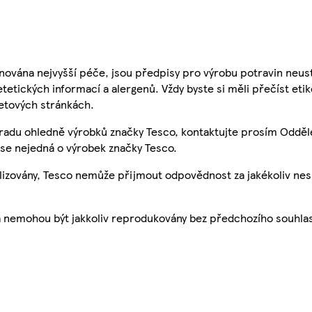
nována nejvyšší péče, jsou předpisy pro výrobu potravin neust
etetických informací a alergenů. Vždy byste si měli přečíst eti
etových stránkách.
 radu ohledně výrobků značky Tesco, kontaktujte prosím Odděl
se nejedná o výrobek značky Tesco.
ualizovány, Tesco nemůže přijmout odpovědnost za jakékoliv ne
a nemohou být jakkoliv reprodukovány bez předchozího souhla