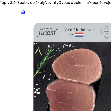
Top výběr
Zpátky do školy
Novinky
Ovoce a zelenina
Mléčné, vejc