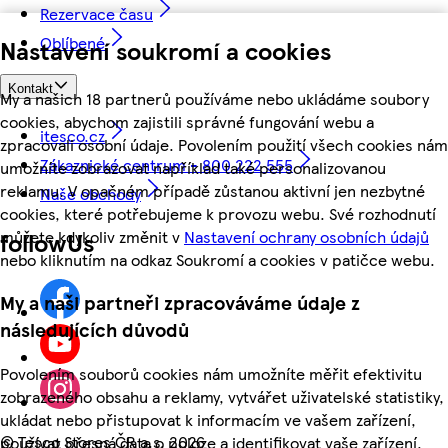
Rezervace času
Oblíbené
Nastavení soukromí a cookies
Kontakt
My a našich 18 partnerů používáme nebo ukládáme soubory
cookies, abychom zajistili správné fungování webu a
itesco.cz
zpracovali osobní údaje. Povolením použití všech cookies nám
Zákaznické centrum - 800 222 555
umožníte zobrazovat například také personalizovanou
reklamu. V opačném případě zůstanou aktivní jen nezbytné
Naše obchody
cookies, které potřebujeme k provozu webu. Své rozhodnutí
můžete kdykoliv změnit v
Nastavení ochrany osobních údajů
followUs
nebo kliknutím na odkaz Soukromí a cookies v patičce webu.
My a naši partneři zpracováváme údaje z
následujících důvodů
Povolením souborů cookies nám umožníte měřit efektivitu
zobrazeného obsahu a reklamy, vytvářet uživatelské statistiky,
ukládat nebo přistupovat k informacím ve vašem zařízení,
©
Tesco Stores ČR a.s. 2026
používat přesná data o poloze a identifikovat vaše zařízení.