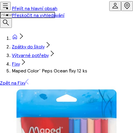
Přejít na hlavní obsah
Přeskočit na vyhledávání
Zpátky do školy
Výtvarné potřeby
Fixy
Maped Color' Peps Ocean fixy 12 ks
Zpět na Fixy