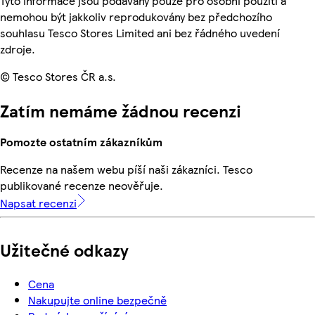
Tyto informace jsou podávány pouze pro osobní použití a
nemohou být jakkoliv reprodukovány bez předchozího
souhlasu Tesco Stores Limited ani bez řádného uvedení
zdroje.
© Tesco Stores ČR a.s.
Zatím nemáme žádnou recenzi
Pomozte ostatním zákazníkům
Recenze na našem webu píší naši zákazníci. Tesco
publikované recenze neověřuje.
Napsat recenzi
Užitečné odkazy
Cena
Nakupujte online bezpečně