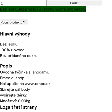
Přidat
Bez lepku
Bez přídavku cukru
Vhodné pro vegany
Popis produktu
Hlavní výhody
Bez lepku
100% z ovoce
Bez přidaného cukru
Popis
Ovocná tyčinka s jahodami.
Emco e-shop
Nakupujte na www.emco.cz
Sbírejte dál body
vybírejte dárky.
Množství: 0.03kg
Loga třetí strany