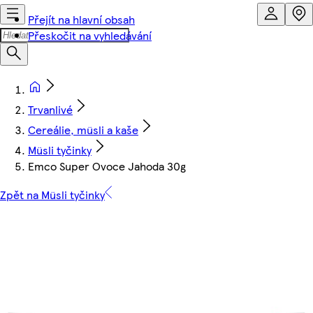
Přejít na hlavní obsah
Přeskočit na vyhledávání
Trvanlivé
Cereálie, müsli a kaše
Müsli tyčinky
Emco Super Ovoce Jahoda 30g
Zpět na Müsli tyčinky