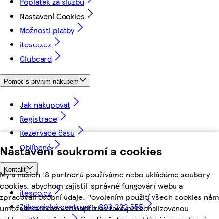
Poplatek za službu
Nastavení Cookies
Možnosti platby
itesco.cz
Clubcard
Pomoc s prvním nákupem
Jak nakupovat
Registrace
Rezervace času
Oblíbené
Nastavení soukromí a cookies
Kontakt
My a našich 18 partnerů používáme nebo ukládáme soubory
cookies, abychom zajistili správné fungování webu a
itesco.cz
zpracovali osobní údaje. Povolením použití všech cookies nám
Zákaznické centrum - 800 222 555
umožníte zobrazovat například také personalizovanou