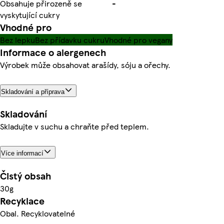
Obsahuje přirozeně se
-
vyskytující cukry
Vhodné pro
Bez lepku
Bez přídavku cukru
Vhodné pro vegany
Informace o alergenech
Výrobek může obsahovat arašídy, sóju a ořechy.
Skladování a příprava
Skladování
Skladujte v suchu a chraňte před teplem.
Více informací
Čistý obsah
30g
Recyklace
Obal. Recyklovatelné