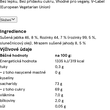
Bez lepku, Bez přídavku cukru, Vhodné pro vegany, V-Label
(European Vegetarian Union)
Složení
Ingredience
Sušená jablka 46, 8 %, Rozinky 44, 7 % (rozinky 99, 5 %,
slunečnicový olej), Mrazem sušené jahody 8, 5 %
Výživové údaje
Běžné hodnoty
na 100 g:
Energetická hodnota
1335 kJ/319 kcal
tuky
0,3 g
- z toho nasycené mastné
0 g
kyseliny
sacharidy
73 g
- z toho cukry
69 g
vláknina
7,0 g
bílkoviny
2,0 g
sůl
0,05 g