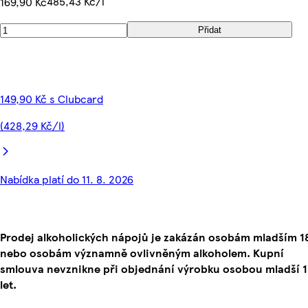
485,43 Kč/l
169,90 Kč
Přidat
149,90 Kč s Clubcard
(428,29 Kč/l)
Nabídka platí do 11. 8. 2026
Prodej alkoholických nápojů je zakázán osobám mladším 18
nebo osobám významně ovlivněným alkoholem. Kupní
smlouva nevznikne při objednání výrobku osobou mladší 
let.