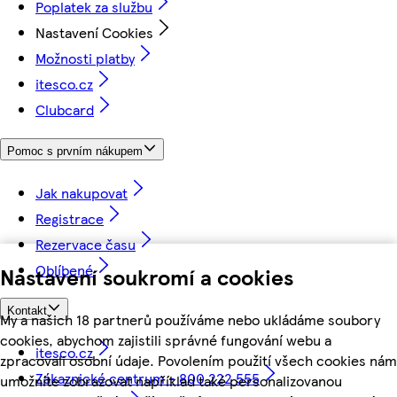
Poplatek za službu
Nastavení Cookies
Možnosti platby
itesco.cz
Clubcard
Pomoc s prvním nákupem
Jak nakupovat
Registrace
Rezervace času
Oblíbené
Nastavení soukromí a cookies
Kontakt
My a našich 18 partnerů používáme nebo ukládáme soubory
cookies, abychom zajistili správné fungování webu a
itesco.cz
zpracovali osobní údaje. Povolením použití všech cookies nám
Zákaznické centrum - 800 222 555
umožníte zobrazovat například také personalizovanou