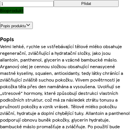
Přidat
Bioprodukt
Popis produktu
Popis
Velmi lehké, rychle se vstřebávající tělové mléko obsahuje
regenerační, zvláčňující a hydratační složky, jako jsou
allantoin, panthenol, glycerin a vzácné bambucké máslo.
Arganový olej je cennou složkou obsahující nenasycené
mastné kyseliny, squalen, antioxidanty, tedy látky chránící a
zvláčňující zvláště suchou pokožku. Vlivem povětrnosti je
pokožka těla přes den namáhána a vysoušena. Uvolňují se
„stresové“ hormony, které způsobují destrukci vlastních
podkožních struktur, což má za následek ztrátu tonusu a
pružnosti pokožky a vznik vrásek. Tělové mléko pokožku
zvláční, hydratuje a doplní chybějící tuky. Allantoin a panthenol
podporují obnovu buněk pokožky, glycerin hydratuje,
bambucké máslo promašťuje a zvláčňuje. Po použití bude